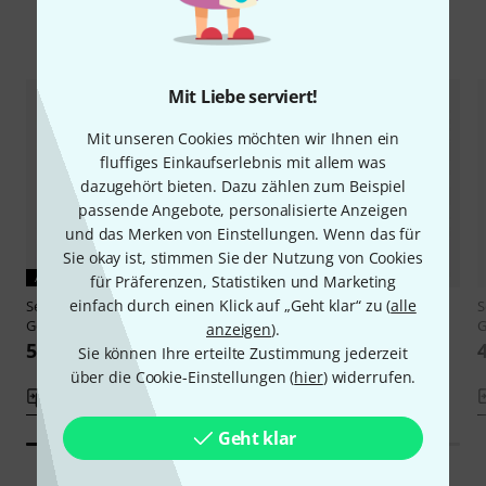
Alternativen vergleichen
Mit Liebe serviert!
Mit unseren Cookies möchten wir Ihnen ein
fluffiges Einkaufserlebnis mit allem was
dazugehört bieten. Dazu zählen zum Beispiel
passende Angebote, personalisierte Anzeigen
und das Merken von Einstellungen. Wenn das für
Sie okay ist, stimmen Sie der Nutzung von Cookies
AKTUELLES PRODUKT
für Präferenzen, Statistiken und Marketing
einfach durch einen Klick auf „Geht klar“ zu (
alle
Sennheiser
ME36/3072
Sennheiser
ME36/3042
S
Gooseneck Bundle
Gooseneck Bundle
G
anzeigen
).
583 CHF
462 CHF
Sie können Ihre erteilte Zustimmung jederzeit
über die Cookie-Einstellungen (
hier
) widerrufen.
Vergleichen
Vergleichen
Geht klar