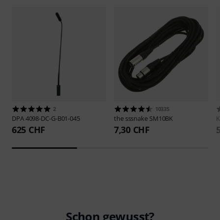
2
10335
DPA
4098-DC-G-B01-045
the sssnake
SM10BK
625 CHF
7,30 CHF
Schon gewusst?