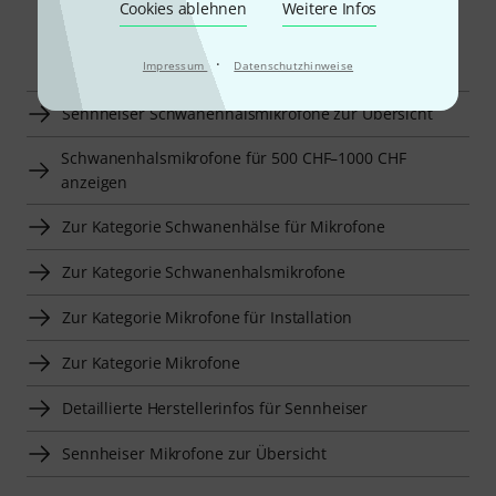
Cookies ablehnen
Weitere Infos
Smart Navigator
·
Impressum
Datenschutzhinweise
Sennheiser Schwanenhalsmikrofone zur Übersicht
Schwanenhalsmikrofone für 500 CHF–1000 CHF
anzeigen
Zur Kategorie Schwanenhälse für Mikrofone
Zur Kategorie Schwanenhalsmikrofone
Zur Kategorie Mikrofone für Installation
Zur Kategorie Mikrofone
Detaillierte Herstellerinfos für Sennheiser
Sennheiser Mikrofone zur Übersicht