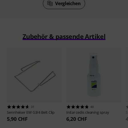
Vergleichen
Zubehör & passende Artikel
31
40
Sennheiser
EW G3/4 Belt Clip
InEar
cedis cleaning spray
S
5,90 CHF
6,20 CHF