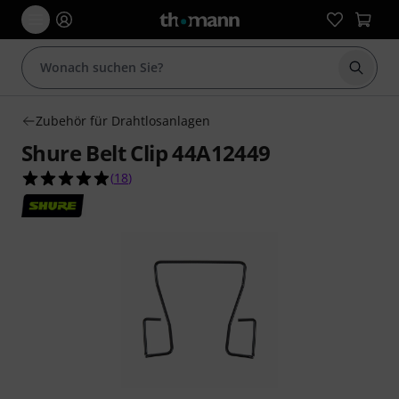
Suche 
Zubehör für Drahtlosanlagen
Shure Belt Clip 44A12449
4.9 von 5 Sternen aus 18 Kundenbewertungen
(
18
)