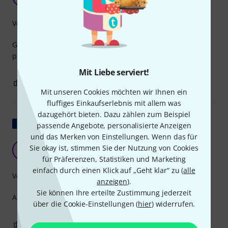
olayinka 21.01.2025
Verarbeitung
Good replacement for my shure belt pack clip and it fits
perfectly.
Mit Liebe serviert!
0
0
BEWERTUNG MELDEN
Mit unseren Cookies möchten wir Ihnen ein
fluffiges Einkaufserlebnis mit allem was
dazugehört bieten. Dazu zählen zum Beispiel
Original zeigen
passende Angebote, personalisierte Anzeigen
und das Merken von Einstellungen. Wenn das für
Sie okay ist, stimmen Sie der Nutzung von Cookies
D
DavidPrimo 21.10.2020
für Präferenzen, Statistiken und Marketing
einfach durch einen Klick auf „Geht klar“ zu (
alle
Verarbeitung
anzeigen
).
Sie können Ihre erteilte Zustimmung jederzeit
Ausgezeichnetes Produkt! Perfekt!
über die Cookie-Einstellungen (
hier
) widerrufen.
0
0
BEWERTUNG MELDEN