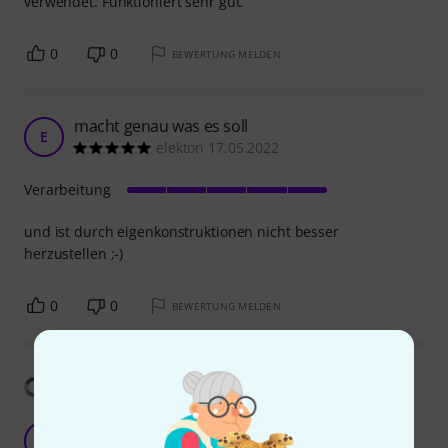
verwendet. Funktioniert sehr gut.
0
0
BEWERTUNG MELDEN
macht genau was es soll
E
elekton 17.05.2022
Verarbeitung
und ist durch eigenkonstruktionen nicht besser
herzustellen ;-)
0
0
BEWERTUNG MELDEN
Übersetzung anzeigen
Shure Belt Clip 44A12449
O