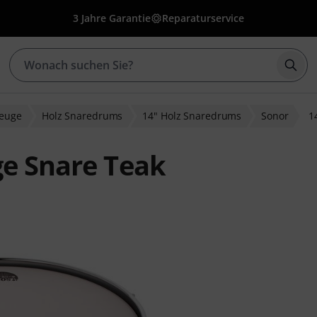
3 Jahre Garantie
Reparaturservice
Such
zeuge
Holz Snaredrums
14" Holz Snaredrums
Sonor
1
ge Snare Teak