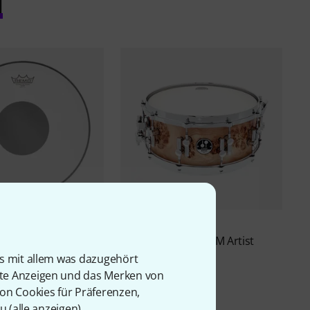
l
1002
31
S Coated Black Dot
Sonor
AS 12 1406 CM Artist
Snare
is mit allem was dazugehört
CHF
819 CHF
rte Anzeigen und das Merken von
von Cookies für Präferenzen,
u (
alle anzeigen
).