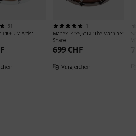
31
1
2 1406 CM Artist
Mapex
14"x5,5" DL"The Machine"
S
Snare
V
HF
699 CHF
7
ichen
Vergleichen