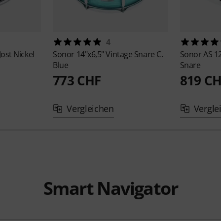
4
Jost Nickel
Sonor
14"x6,5" Vintage Snare C.
Sonor
AS 1
Blue
Snare
773 CHF
819 C
Vergleichen
Vergle
Smart Navigator