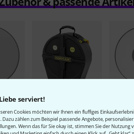
Zubehör & passende Artike
167
Liebe serviert!
or Coated
Hardcase
HN14S Snare Case
Remo
14" C
Snare
117 CHF
seren Cookies möchten wir Ihnen ein fluffiges Einkaufserlebn
22,70 
n. Dazu zählen zum Beispiel passende Angebote, personalisie
llungen. Wenn das für Sie okay ist, stimmen Sie der Nutzung 
tiken und Marketing einfach durch einen Klick auf „Geht klar“ z