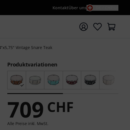
Kontakt
Über uns
DE / CHF
e mit Suchwort {searchTerm} starten
4"x5,75" Vintage Snare Teak
Produktvariationen
709
CHF
Alle Preise inkl. MwSt.