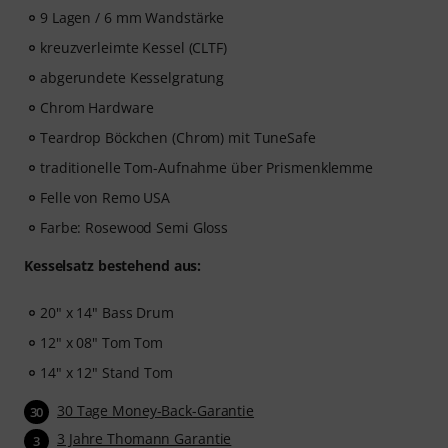
9 Lagen / 6 mm Wandstärke
kreuzverleimte Kessel (CLTF)
abgerundete Kesselgratung
Chrom Hardware
Teardrop Böckchen (Chrom) mit TuneSafe
traditionelle Tom-Aufnahme über Prismenklemme
Felle von Remo USA
Farbe: Rosewood Semi Gloss
Kesselsatz bestehend aus:
20" x 14" Bass Drum
12" x 08" Tom Tom
14" x 12" Stand Tom
30 Tage Money-Back-Garantie
30
3 Jahre Thomann Garantie
3