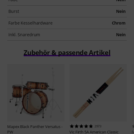
Burst
Nein
Farbe Kesselhardware
Chrom
Inkl. Snaredrum
Nein
Zubehör & passende Artikel
Mapex
Black Panther Versatus -
2973
PW
Vic Firth
5A American Classic
M