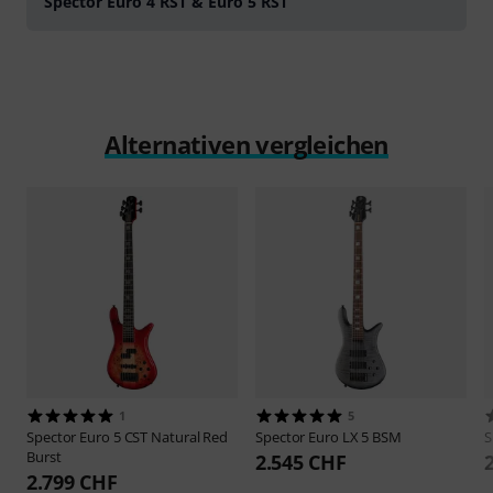
Spector Euro 4 RST & Euro 5 RST
Alternativen vergleichen
1
5
Spector
Euro 5 CST Natural Red
Spector
Euro LX 5 BSM
S
Burst
2.545 CHF
2.799 CHF