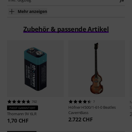
Mehr anzeigen
Zubehör & passende Artikel
762
7
M
Höfner
H500/1-61-0 Beatles
S
PASST GARANTIERT
CavernBass
Thomann
9V 6LR
2.722 CHF
1,70 CHF