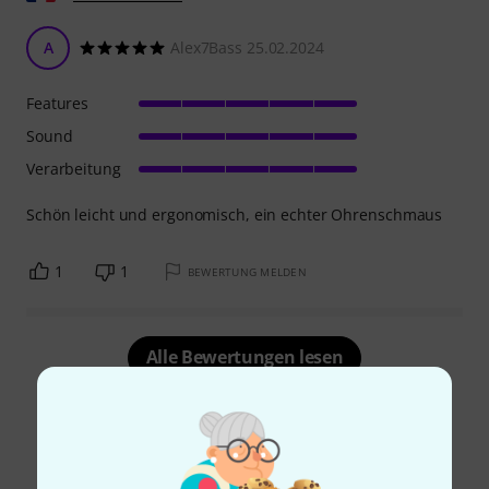
A
Alex7Bass 25.02.2024
Features
Sound
Verarbeitung
Schön leicht und ergonomisch, ein echter Ohrenschmaus
1
1
BEWERTUNG MELDEN
Alle Bewertungen lesen
Schon gewusst?