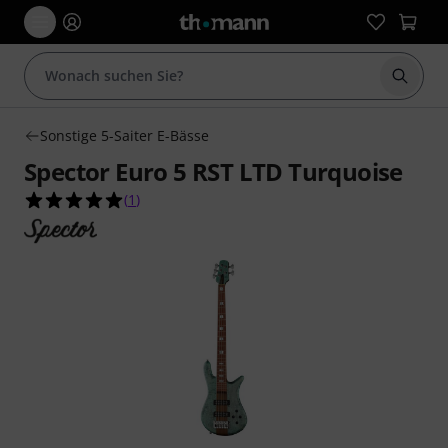
Suche 
Sonstige 5-Saiter E-Bässe
Spector Euro 5 RST LTD Turquoise
5.0 von 5 Sternen aus 1 Kundenbewertungen
(
1
)