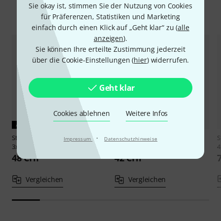
Sie okay ist, stimmen Sie der Nutzung von Cookies
Alternativen vergleichen
für Präferenzen, Statistiken und Marketing
einfach durch einen Klick auf „Geht klar“ zu (
alle
anzeigen
).
Sie können Ihre erteilte Zustimmung jederzeit
über die Cookie-Einstellungen (
hier
) widerrufen.
Geht klar
Cookies ablehnen
Weitere Infos
AKTUELLES PRODUKT
Stageworx
Deco Curtain BK
Stairville
Euro Molton Set Black
S
·
Impressum
Datenschutzhinweise
3x3m Bundle
2x3m
48 CHF
42 CHF
Vergleichen
Vergleichen