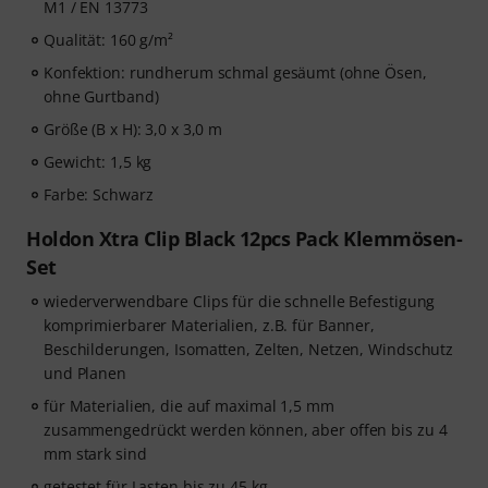
M1 / EN 13773
Qualität: 160 g/m²
Konfektion: rundherum schmal gesäumt (ohne Ösen,
ohne Gurtband)
Größe (B x H): 3,0 x 3,0 m
Gewicht: 1,5 kg
Farbe: Schwarz
Holdon Xtra Clip Black 12pcs Pack Klemmösen-
Set
wiederverwendbare Clips für die schnelle Befestigung
komprimierbarer Materialien, z.B. für Banner,
Beschilderungen, Isomatten, Zelten, Netzen, Windschutz
und Planen
für Materialien, die auf maximal 1,5 mm
zusammengedrückt werden können, aber offen bis zu 4
mm stark sind
getestet für Lasten bis zu 45 kg