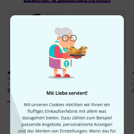
1808
2
Stairville
Spannfix Ø 4mm Black
Stageworx
Deco Curtain
H
12 pcs.
160g/m² 3x3m BK
P
7,30 CHF
38 CHF
Mit Liebe serviert!
Mit unseren Cookies möchten wir Ihnen ein
fluffiges Einkaufserlebnis mit allem was
dazugehört bieten. Dazu zählen zum Beispiel
passende Angebote, personalisierte Anzeigen
und das Merken von Einstellungen. Wenn das für