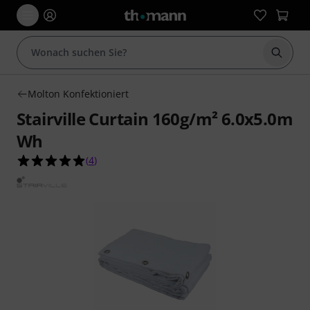
Suche 
Molton Konfektioniert
Stairville Curtain 160g/m² 6.0x5.0m
Wh
5.0 von 5 Sternen aus 4 Kundenbewertungen
(
4
)