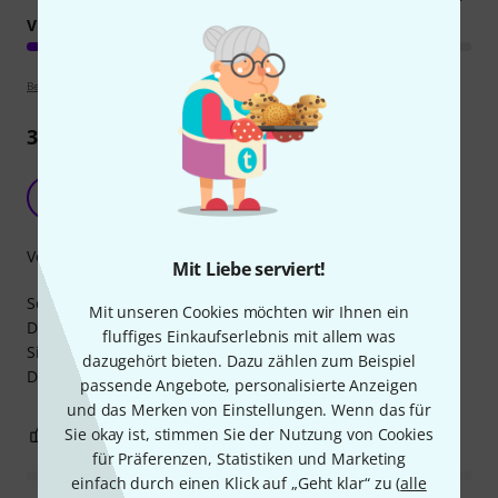
VERARBEITUNG
Bewertungsrichtlinien
3
Rezensionen
Gut und Günstig
D
drecksound 20.02.2020
Verarbeitung
Mit Liebe serviert!
Sehr schön verarbeitet, Preis Gewaltig.
Mit unseren Cookies möchten wir Ihnen ein
Dient bei mir im Studio als Deckensegel,riecht etwas nach
fluffiges Einkaufserlebnis mit allem was
Silikonessig wird aber jeden Tag besser.
dazugehört bieten. Dazu zählen zum Beispiel
Danke an die Thomänner und Frauen
passende Angebote, personalisierte Anzeigen
und das Merken von Einstellungen. Wenn das für
Sie okay ist, stimmen Sie der Nutzung von Cookies
0
0
BEWERTUNG MELDEN
für Präferenzen, Statistiken und Marketing
einfach durch einen Klick auf „Geht klar“ zu (
alle