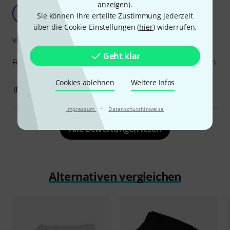
anzeigen
).
Toll verarbeitet
T
Sie können Ihre erteilte Zustimmung jederzeit
tobib33 01.10.2021
über die Cookie-Einstellungen (
hier
) widerrufen.
Verarbeitung
Geht klar
Für den Preis genial, schönen reinweiß und praktische ösen
Cookies ablehnen
Weitere Infos
0
0
BEWERTUNG MELDEN
·
Impressum
Datenschutzhinweise
Alle Bewertungen lesen
Alternativen vergleichen