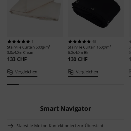
1
48
Stairville
Curtain 500g/m²
Stairville
Curtain 160g/m²
S
3.0x4.0m Cream
6.0x4.0m Bk
6
133 CHF
130 CHF
Vergleichen
Vergleichen
Smart Navigator
Stairville Molton Konfektioniert zur Übersicht