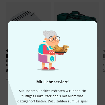
194
1
PASST GARANTIERT
PASST GARANTIERT
Thomann
Cleaning Set Alto
Thomann
Ultralight Alto Sax
Tenor Sax
Case Green
C
8,90 CHF
53 CHF
Mit Liebe serviert!
Mit unseren Cookies möchten wir Ihnen ein
fluffiges Einkaufserlebnis mit allem was
1001
Kundenbewertungen
dazugehört bieten. Dazu zählen zum Beispiel