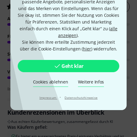
passende Angebote, personalisierte Anzeigen
Jetzt bewerten
4.3
/ 5
und das Merken von Einstellungen. Wenn das für
Sie okay ist, stimmen Sie der Nutzung von Cookies
ANSPRACHE
für Präferenzen, Statistiken und Marketing
einfach durch einen Klick auf „Geht klar“ zu (
alle
anzeigen
).
FEATURES
Sie können Ihre erteilte Zustimmung jederzeit
über die Cookie-Einstellungen (
hier
) widerrufen.
SOUND
Geht klar
VERARBEITUNG
Cookies ablehnen
Weitere Infos
Bewertungsrichtlinien
·
Impressum
Datenschutzhinweise
Kundenrezensionen im Überblick
Aus echten Käuferbewertungen, zusammengefasst durch KI
Was Käufern gefiel:
Es bietet ein ausgezeichnetes Preis-Leistungs-Verhältnis und ist