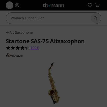
Suche 
Alt-Saxophone
Startone SAS-75 Altsaxophon
4.3 von 5 Sternen aus 1001 Kundenbewertunge
(
1001
)