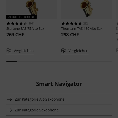
AKTUELLES PRODUKT
1001
262
Startone
SAS-75 Alto Sax
Thomann
TAS-180 Alto Sax
S
A
269 CHF
298 CHF
Vergleichen
Vergleichen
Smart Navigator
Zur Kategorie Alt-Saxophone
Zur Kategorie Saxophone