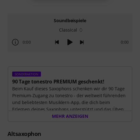
Soundbeispiele
Classical
0:00
0:00
SONDERAKTION
90 Tage tonestro PREMIUM geschenkt!
Beim Kauf dieses Saxophons schenken wir dir 90 Tage
Premium-Zugang zu tonestro - der weltweit führenden
und beliebtesten Musiklern-App, die dich beim
Erlernen deines Saxophons unterstützt und das Üben
zum Vergnügen wird. Entdecke die Welt der Musik mit
MEHR ANZEIGEN
60 interaktiven Schritt-für-Schritt-Lektionen
, über
400
Songs mit hochwertiger Begleitmusik
, und mehr als
Altsaxophon
270 zielgerichteten Übungen
.