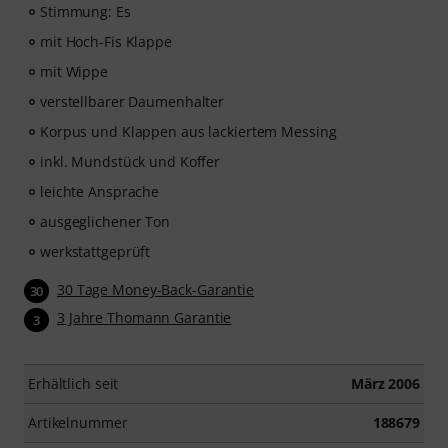
Das interaktive Live-Feedback von tonestro hört dir
Stimmung: Es
beim Spielen zu, analysiert jeden gespielten Ton und
mit Hoch-Fis Klappe
gibt dir unmittelbar Rückmeldung zur Tonhöhe und
mit Wippe
Rhythmus. Ergreife jetzt die Chance, deine
Saxophonfähigkeiten flexibel, effektiv und mit Freude
verstellbarer Daumenhalter
zu entwickeln – zu jeder Zeit, an jedem Ort. Keine
Korpus und Klappen aus lackiertem Messing
automatische Verlängerung!
inkl. Mundstück und Koffer
leichte Ansprache
ausgeglichener Ton
werkstattgeprüft
30 Tage Money-Back-Garantie
30
3 Jahre Thomann Garantie
3
Erhältlich seit
März 2006
Artikelnummer
188679