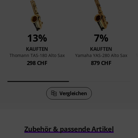
13%
7%
KAUFTEN
KAUFTEN
Thomann TAS-180 Alto Sax
Yamaha YAS-280 Alto Sax
T
298 CHF
879 CHF
Vergleichen
Zubehör & passende Artikel