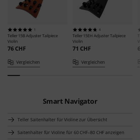
1
4
Teller
15B Adjuster Tailpiece
Teller
15EH Adjuster Tailpiece
T
Violin
Violin
V
76 CHF
71 CHF
Vergleichen
Vergleichen
Smart Navigator
Teller Saitenhalter für Violine zur Übersicht
Saitenhalter für Violine für 60 CHF–80 CHF anzeigen