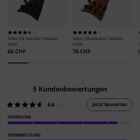
7
1
Teller
15E Adjuster Tailpiece
Teller
15B Adjuster Tailpiece
T
Violin
Violin
V
66 CHF
76 CHF
5
Kundenbewertungen
Jetzt bewerten
4.6
/ 5
HANDLING
VERARBEITUNG