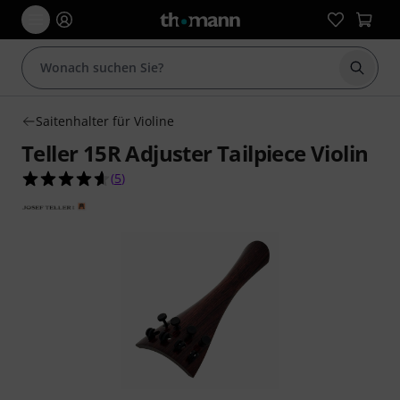
Suche 
Saitenhalter für Violine
Teller 15R Adjuster Tailpiece Violin
4.6 von 5 Sternen aus 5 Kundenbewertungen
(
5
)