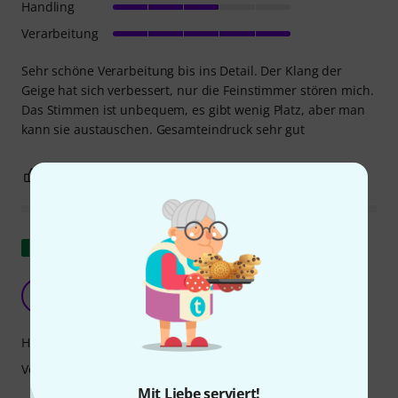
Handling
Verarbeitung
Sehr schöne Verarbeitung bis ins Detail. Der Klang der
Geige hat sich verbessert, nur die Feinstimmer stören mich.
Das Stimmen ist unbequem, es gibt wenig Platz, aber man
kann sie austauschen. Gesamteindruck sehr gut
0
0
BEWERTUNG MELDEN
Original zeigen
Ausgezeichnet, aber mit wenig Spielraum
V
Vioulounaire 23.09.2023
Handling
Verarbeitung
Mit Liebe serviert!