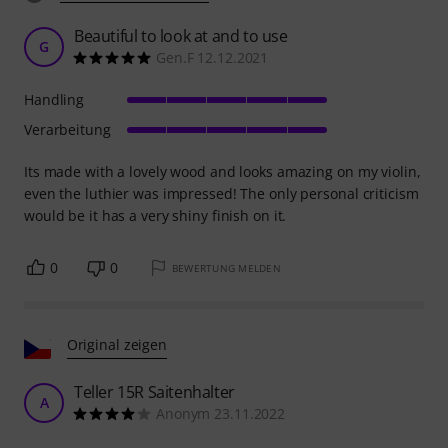
Beautiful to look at and to use
G
Gen.F 12.12.2021
Handling
Verarbeitung
Its made with a lovely wood and looks amazing on my violin,
even the luthier was impressed! The only personal criticism
would be it has a very shiny finish on it.
0
0
BEWERTUNG MELDEN
Original zeigen
Teller 15R Saitenhalter
A
Anonym 23.11.2022