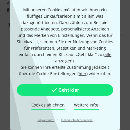
Ausgezeichnetes Qualitätsprodukt. Schade um den
geringen Abstimmungsspielraum über die Feinstimmer.
Mit unseren Cookies möchten wir Ihnen ein
fluffiges Einkaufserlebnis mit allem was
dazugehört bieten. Dazu zählen zum Beispiel
0
0
BEWERTUNG MELDEN
passende Angebote, personalisierte Anzeigen
und das Merken von Einstellungen. Wenn das für
Sie okay ist, stimmen Sie der Nutzung von Cookies
Alle Bewertungen lesen
für Präferenzen, Statistiken und Marketing
einfach durch einen Klick auf „Geht klar“ zu (
alle
anzeigen
).
Sie können Ihre erteilte Zustimmung jederzeit
Schon gewusst?
über die Cookie-Einstellungen (
hier
) widerrufen.
Alle
Ratgeber
Geht klar
Cookies ablehnen
Weitere Infos
·
Impressum
Datenschutzhinweise