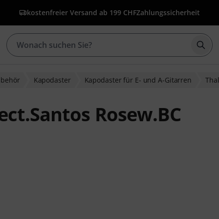
kostenfreier Versand ab 199 CHF
Zahlungssicherheit
Such
ubehör
Kapodaster
Kapodaster für E- und A-Gitarren
Tha
lect.Santos Rosew.BC
wertungen