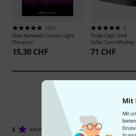
1531
4
Elixir
Nanoweb Custom Light
Thalia Capo
Shell
Phosphor
Collec.Tenn.Whiskey
15,30 CHF
71 CHF
Mit 
Mit un
biete
Einste
5
0 Kunden
Statis