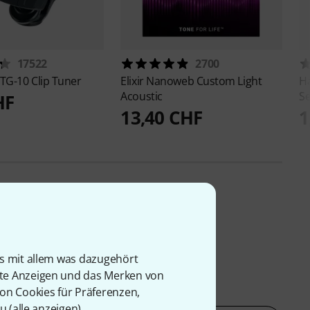
17522
2700
TG-10 Clip Tuner
Elixir
Nanoweb Custom Light
H
Acoustic
Se
HF
13,40 CHF
1
is mit allem was dazugehört
rte Anzeigen und das Merken von
von Cookies für Präferenzen,
u (
alle anzeigen
).