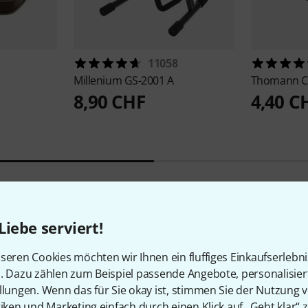
11058
Millenium
GS-2001 A
Thomann
C
8,90 CHF
4,40 C
Liebe serviert!
1
Kundenbewertungen
seren Cookies möchten wir Ihnen ein fluffiges Einkaufserlebn
n. Dazu zählen zum Beispiel passende Angebote, personalisie
llungen. Wenn das für Sie okay ist, stimmen Sie der Nutzung 
tiken und Marketing einfach durch einen Klick auf „Geht klar“ z