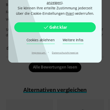
anzeigen
).
Bedienung
Sie können Ihre erteilte Zustimmung jederzeit
Features
über die Cookie-Einstellungen (
hier
) widerrufen.
Verarbeitung
Geht klar
Ständer liess sich gut zusammenbauen und passt exakt auf
die Abmessungen von der Soundkarte. Was will man mehr?
Cookies ablehnen
Weitere Infos
0
0
BEWERTUNG MELDEN
·
Impressum
Datenschutzhinweise
Alle Bewertungen lesen
Alternativen vergleichen