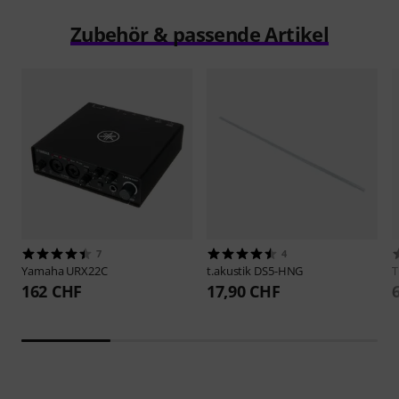
Zubehör & passende Artikel
7
4
Yamaha
URX22C
t.akustik
DS5-HNG
162 CHF
17,90 CHF