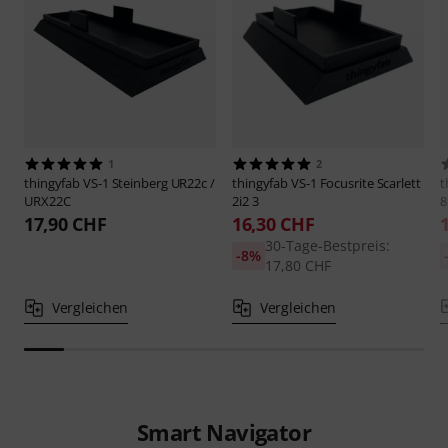
1
2
thingyfab
VS-1 Steinberg UR22c /
thingyfab
VS-1 Focusrite Scarlett
t
URX22C
2i2 3
8
17,90 CHF
16,30 CHF
30-Tage-Bestpreis:
-8%
17,80 CHF
Vergleichen
Vergleichen
Smart Navigator