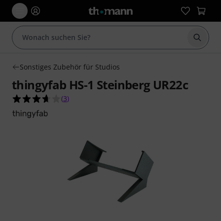
Suche 
Sonstiges Zubehör für Studios
thingyfab HS-1 Steinberg UR22c
3.7 von 5 Sternen aus 3 Kundenbewertungen
(
3
)