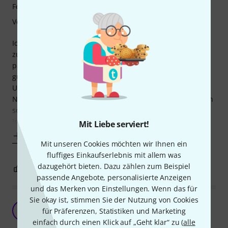
Features
Verarbeitung
Ich habe mir das "thingyfab HS-1 Steinberg UR22c" direkt
zum UR22c mitbestellt - da hat die Kategorie "Zubehör &
passende Artikel" unterhalb der Artikelbeschreibung sehr
gut funktioniert ;-)
Und es macht genau das, was es für meine vorgesehene
Nutzung auf dem Schreibtisch des "Home-Studios" machen
soll (vermutlich nicht mehr, aber auch nicht weniger):
Ist
Mit Liebe serviert!
Mehr anzeigen
Mit unseren Cookies möchten wir Ihnen ein
fluffiges Einkaufserlebnis mit allem was
dazugehört bieten. Dazu zählen zum Beispiel
0
0
BEWERTUNG MELDEN
passende Angebote, personalisierte Anzeigen
und das Merken von Einstellungen. Wenn das für
Sie okay ist, stimmen Sie der Nutzung von Cookies
Stabil und passt sehr gut
G
für Präferenzen, Statistiken und Marketing
groovetherapeut 03.12.2025
einfach durch einen Klick auf „Geht klar“ zu (
alle