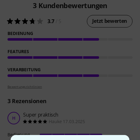
3
Kundenbewertungen
Jetzt bewerten
3.7
/ 5
BEDIENUNG
FEATURES
VERARBEITUNG
Bewertungsrichtlinien
3
Rezensionen
Super praktisch
H
Hauke 17.03.2025
Bedienung