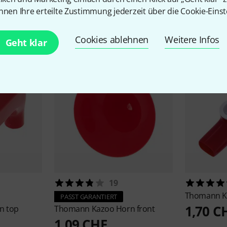
nnen Ihre erteilte Zustimmung jederzeit über die Cookie-Einst
Zubehör & passende Artike
Cookies ablehnen
Weitere Infos
Geht klar
19
Thomann
K
PASST GARANTIERT
1,70 C
n top
Thomann
Kazoo Horn front
1,09 CHF