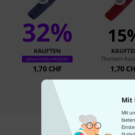
32%
15
KAUFTEN
KAUFTE
Thomann Kazo
GENAU DIESES PRODUKT
1,70 CHF
1,70 C
Mit 
Mit un
biete
Einste
Statis