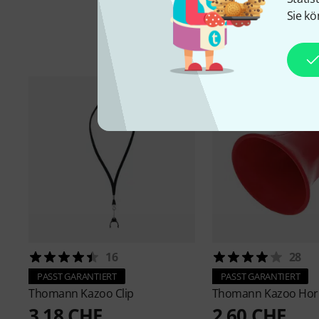
Sie kö
16
28
PASST GARANTIERT
PASST GARANTIERT
Thomann
Kazoo Clip
Thomann
Kazoo Hor
3,18 CHF
2,60 CHF