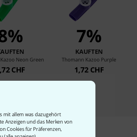
8%
7%
KAUFTEN
KAUFTEN
Kazoo Neon Green
Thomann Kazoo Purple
,72 CHF
1,72 CHF
is mit allem was dazugehört
rte Anzeigen und das Merken von
von Cookies für Präferenzen,
u (
alle anzeigen
).