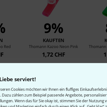
%
9%
N
KAUFTEN
o Red
Thomann Kazoo Neon Pink
Thomann 
HF
1,72 CHF
1
Vergleichen
Liebe serviert!
seren Cookies möchten wir Ihnen ein fluffiges Einkaufserlebn
n. Dazu zählen zum Beispiel passende Angebote, personalisie
llungen. Wenn das für Sie okay ist, stimmen Sie der Nutzung 
tiken und Marketing einfach durch einen Klick auf „Geht klar“ z