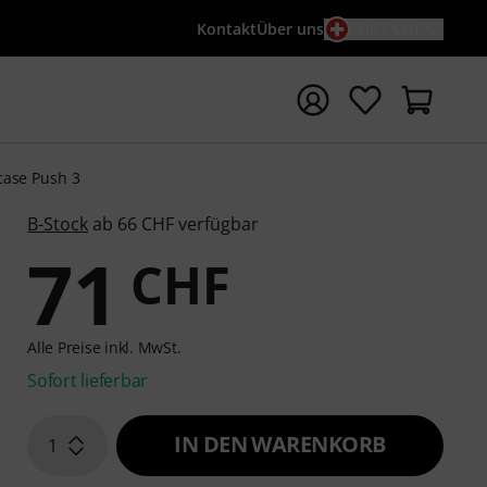
Kontakt
Über uns
DE / CHF
e mit Suchwort {searchTerm} starten
case Push 3
B-Stock
ab 66 CHF verfügbar
71
CHF
Alle Preise inkl. MwSt.
Sofort lieferbar
IN DEN WARENKORB
1