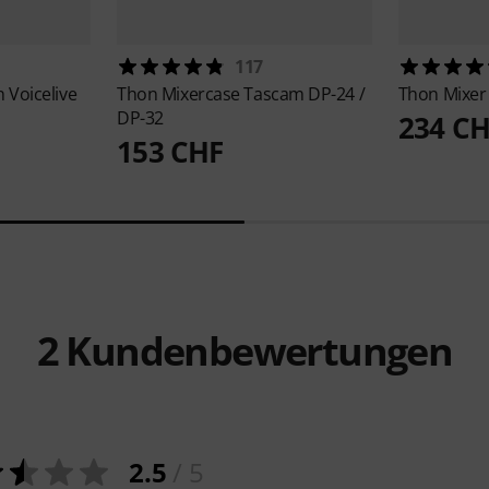
117
 Voicelive
Thon
Mixercase Tascam DP-24 /
Thon
Mixer
DP-32
234 C
153 CHF
2
Kundenbewertungen
2.5
/ 5