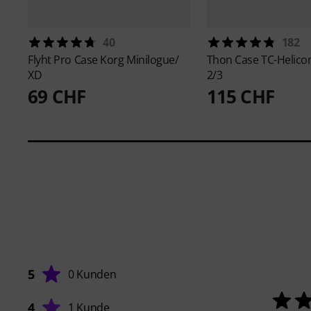
40
182
Flyht Pro
Case Korg Minilogue/
Thon
Case TC-Helicon
XD
2/3
69 CHF
115 CHF
5
0 Kunden
4
1 Kunde