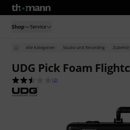
Shop
Service
Alle Kategorien
Studio und Recording
Zubehör 
UDG Pick Foam Flightc
2.5 von 5 Sternen aus 2 Kundenbe
(
2
)