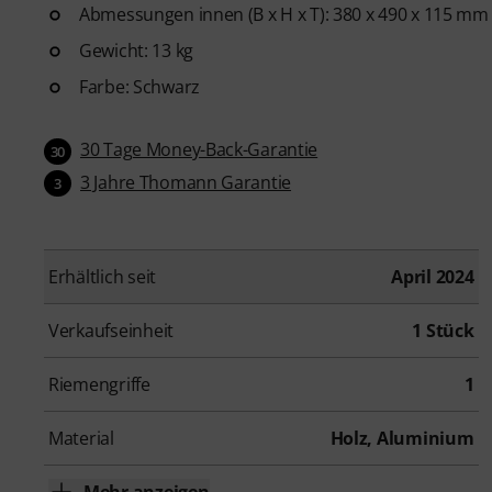
Abmessungen innen (B x H x T): 380 x 490 x 115 mm
Gewicht: 13 kg
Farbe: Schwarz
30 Tage Money-Back-Garantie
30
3 Jahre Thomann Garantie
3
Erhältlich seit
April 2024
Verkaufseinheit
1 Stück
Riemengriffe
1
Material
Holz, Aluminium