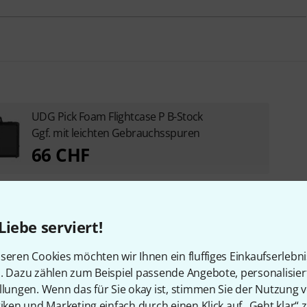
UDG Pick Foam Flightcase P B-Stock
Ggf. mit leichten Gebrauchsspuren
66 CHF
Liebe serviert!
seren Cookies möchten wir Ihnen ein fluffiges Einkaufserlebn
n. Dazu zählen zum Beispiel passende Angebote, personalisie
llungen. Wenn das für Sie okay ist, stimmen Sie der Nutzung 
tiken und Marketing einfach durch einen Klick auf „Geht klar“ z