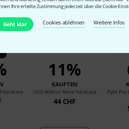
en, die sich dieses Produk
nnen Ihre erteilte Zustimmung jederzeit über die Cookie-Einst
Cookies ablehnen
Weitere Infos
Geht klar
%
11%
N
KAUFTEN
3 Hardcase
UDG Ableton Move Hardcase
Flyht Pro
F
44 CHF