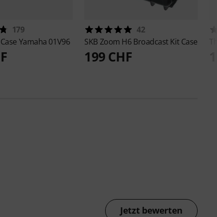
179
42
 Case Yamaha 01V96
SKB
Zoom H6 Broadcast Kit Case
T
HF
199 CHF
1
Jetzt bewerten