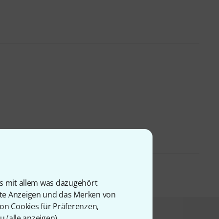
is mit allem was dazugehört
rte Anzeigen und das Merken von
von Cookies für Präferenzen,
u (
alle anzeigen
).