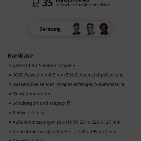
35
VERKAUFSRANG
in Taschen für Gitarreneffekte
Beratung
Hardcase
passend für Sheeran Looper +
600D-Polyester mit 5 mm EVA Schaumstoffpolsterung
wasserabweisendes, strapazierfähiges Außenmaterial
Fleece-Innenfutter
Schultergurt und Tragegriff
Reißverschluss
Außenabmessungen (B x H x T): 254 x 229 x 127 mm
Innenabmessungen (B x H x T): 222 x 199 x 77 mm
Gewicht: 0,4 kg