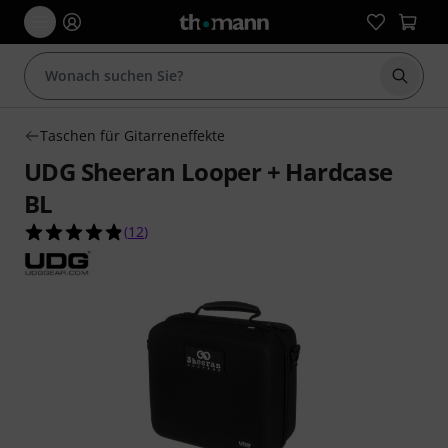
Suche 
Taschen für Gitarreneffekte
UDG Sheeran Looper + Hardcase
BL
4.8 von 5 Sternen aus 12 Kundenbewertungen
(
12
)