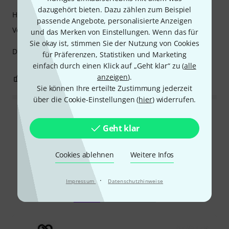
dazugehört bieten. Dazu zählen zum Beispiel
Handling
passende Angebote, personalisierte Anzeigen
Verarbeitung
und das Merken von Einstellungen. Wenn das für
Sie okay ist, stimmen Sie der Nutzung von Cookies
Der looper ist richtig cool
für Präferenzen, Statistiken und Marketing
einfach durch einen Klick auf „Geht klar“ zu (
alle
anzeigen
).
0
0
BEWERTUNG MELDEN
Sie können Ihre erteilte Zustimmung jederzeit
über die Cookie-Einstellungen (
hier
) widerrufen.
Alle Bewertungen lesen
Geht klar
Cookies ablehnen
Weitere Infos
Schon gewusst?
·
Impressum
Datenschutzhinweise
Alle
Downloads