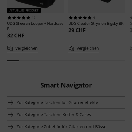
AKTUELLES PRODUKT
12
4
UDG
Sheeran Looper + Hardcase
UDG
Creator Strymon Bigsky BK
G
BL
29 CHF
32 CHF
Vergleichen
Vergleichen
Smart Navigator
Zur Kategorie Taschen für Gitarreneffekte
Zur Kategorie Taschen, Koffer & Cases
Zur Kategorie Zubehör für Gitarren und Bässe