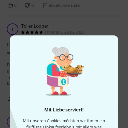
0
0
BEWERTUNG MELDEN
Toller Looper
T
ThomasK. 26.02.2026
Handling
Verarbeitung
Der Looper lässt sich gut verpacken, Toller schutz vor
ungewollten stößen
Toll für unterwegs.
Kann ihn nur empfehlen.
0
0
BEWERTUNG MELDEN
Mit Liebe serviert!
Mit unseren Cookies möchten wir Ihnen ein
C
Choali 27.03.2026
fluffiges Einkaufserlebnis mit allem was