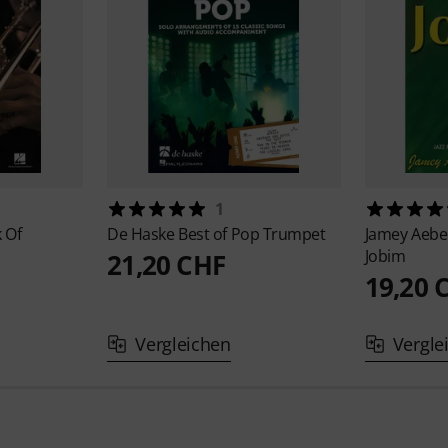
1
 Of
De Haske
Best of Pop Trumpet
Jamey Aebe
Jobim
21,20 CHF
19,20 
Vergleichen
Vergle