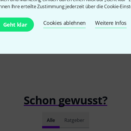
Tangos Tr
nnen Ihre erteilte Zustimmung jederzeit über die Cookie-Einst
Schott
Liederzeit Trumpet
30 CHF
17,60 CHF
Cookies ablehnen
Weitere Infos
Geht klar
Schon gewusst?
Alle
Ratgeber