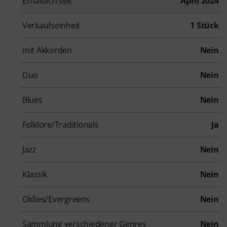
Erhältlich seit
April 2024
Verkaufseinheit
1 Stück
mit Akkorden
Nein
Duo
Nein
Blues
Nein
Folklore/Traditionals
Ja
Jazz
Nein
Klassik
Nein
Oldies/Evergreens
Nein
Sammlung verschiedener Genres
Nein