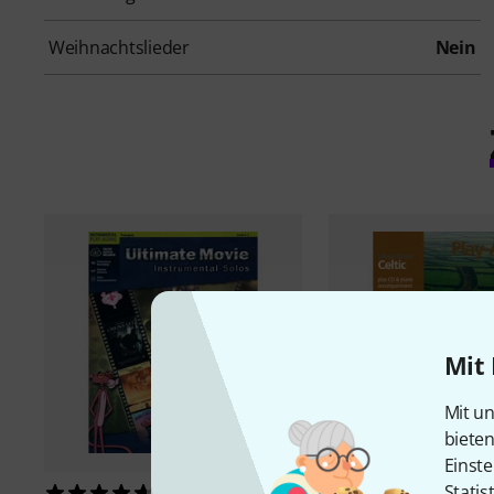
Weihnachtslieder
Nein
Mit 
Mit un
biete
Einste
Statis
Universal Edition
Celt
16