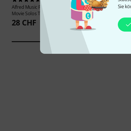
Along Trumpet
Sie kö
Alfred Music Publishing
Ultimate
22 CHF
Movie Solos Trumpet
28 CHF