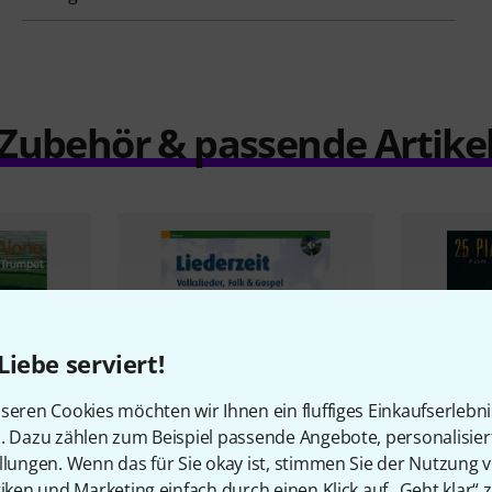
Zubehör & passende Artike
Liebe serviert!
seren Cookies möchten wir Ihnen ein fluffiges Einkaufserlebn
n. Dazu zählen zum Beispiel passende Angebote, personalisie
llungen. Wenn das für Sie okay ist, stimmen Sie der Nutzung 
tiken und Marketing einfach durch einen Klick auf „Geht klar“ z
ic Play-
Boosey & 
1