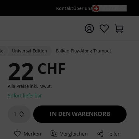
Kontakt
Über uns
DE / CHF
e mit Suchwort {searchTerm} starten
te
Universal Edition
Balkan Play-Along Trumpet
22
CHF
Alle Preise inkl. MwSt.
Sofort lieferbar
IN DEN WARENKORB
1
Merken
Vergleichen
Teilen