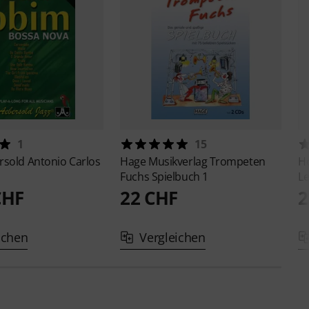
1
15
rsold
Antonio Carlos
Hage Musikverlag
Trompeten
Ho
Fuchs Spielbuch 1
Le
CHF
22 CHF
2
ichen
Vergleichen