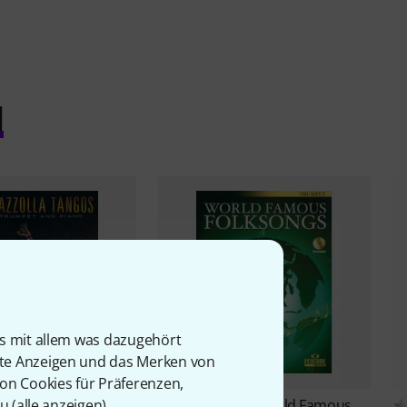
l
is mit allem was dazugehört
rte Anzeigen und das Merken von
von Cookies für Präferenzen,
u (
alle anzeigen
).
Hawkes
25 Piazzolla
Fentone Music
World Famous