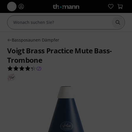
Suche 
Bassposaunen Dämpfer
Voigt Brass Practice Mute Bass-
Trombone
4.3 von 5 Sternen aus 7 Kundenbewertungen
(
7
)