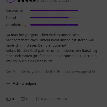
brass_flo 18.12.2012
Ansprache
Sound
Verarbeitung
Da man bei gelegentlichen Probestunden sein
nachbarschaftliches Umfeld nicht unbedingt stören will,
habe ich mir diesen Dämpfer zugelegt.
Anlass für den Kauf gab mir unter anderem ein Ratschlag
eines Bekannten (professioneller Bassposaunist), der den
Wallace auch fürs Üben nutzt.
Der Dämpfer ist gut verarbeitet. Er passt hervoragend in
einen
Mehr anzeigen
0
0
BEWERTUNG MELDEN