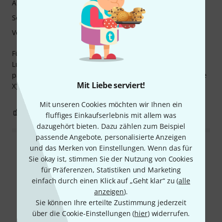
Ansprache
Sound
Verarbeitung
Für mich verschließt es das Instrument etwas zu sehr. Der
Luftfluss wird für mich störend gebremmst. Aber vielleicht
passt der Dämpfer auch nicht in meinen Trichter (Kissbone
Mit Liebe serviert!
X).
Mit unseren Cookies möchten wir Ihnen ein
0
0
BEWERTUNG MELDEN
fluffiges Einkaufserlebnis mit allem was
dazugehört bieten. Dazu zählen zum Beispiel
passende Angebote, personalisierte Anzeigen
und das Merken von Einstellungen. Wenn das für
Alle Bewertungen lesen
Sie okay ist, stimmen Sie der Nutzung von Cookies
für Präferenzen, Statistiken und Marketing
einfach durch einen Klick auf „Geht klar“ zu (
alle
anzeigen
).
Schon gewusst?
Sie können Ihre erteilte Zustimmung jederzeit
über die Cookie-Einstellungen (
hier
) widerrufen.
Alle
Ratgeber