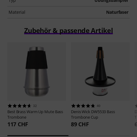
Typ
Übungsdämpfer
Material
Naturfaser
Zubehör & passende Artikel
32
40
Best Brass
Warm Up Mute Bass
Denis Wick
DW5533 Bass
D
Trombone
Trombone Cup
T
117 CHF
89 CHF