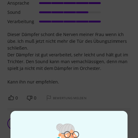
Ansprache
Sound
Verarbeitung
Dieser Dämpfer schont die Nerven meiner Frau wenn ich
übe. Ich muß jetzt nicht mehr die Tür des Übungszimmers
schließen.
Der Dämpfer ist gut verarbeitet, sehr leicht und hält gut im
Trichter. Den Sound kann man vernachlässigen, denn man
spielt ja nicht mit dem Dämpfer im Orchester.
Kann ihn nur empfehlen.
0
0
BEWERTUNG MELDEN
Dämpft mir zu sehr
N
Nobbi84 09.09.2025