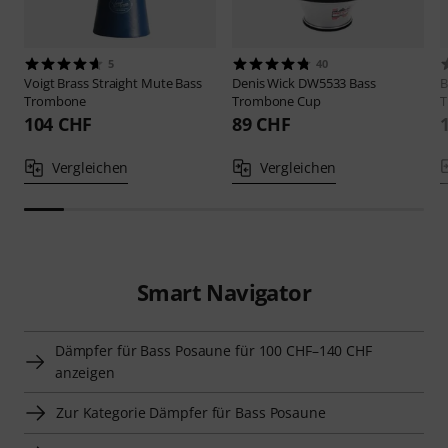
5
40
Voigt Brass
Straight Mute Bass
Denis Wick
DW5533 Bass
B
Trombone
Trombone Cup
T
104 CHF
89 CHF
Vergleichen
Vergleichen
Smart Navigator
Dämpfer für Bass Posaune für 100 CHF–140 CHF
anzeigen
Zur Kategorie Dämpfer für Bass Posaune