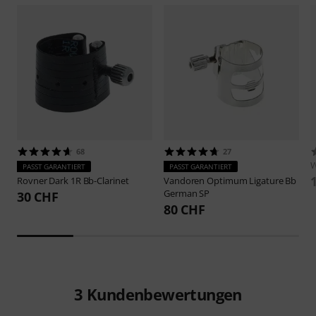
68
27
W
PASST GARANTIERT
PASST GARANTIERT
Rovner
Dark 1R Bb-Clarinet
Vandoren
Optimum Ligature Bb
German SP
30 CHF
80 CHF
3
Kundenbewertungen