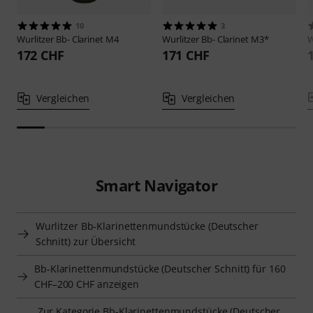
10
3
Wurlitzer
Bb- Clarinet M4
Wurlitzer
Bb- Clarinet M3*
W
172 CHF
171 CHF
Vergleichen
Vergleichen
Smart Navigator
Wurlitzer Bb-Klarinettenmundstücke (Deutscher
Schnitt) zur Übersicht
Bb-Klarinettenmundstücke (Deutscher Schnitt) für 160
CHF–200 CHF anzeigen
Zur Kategorie Bb-Klarinettenmundstücke (Deutscher