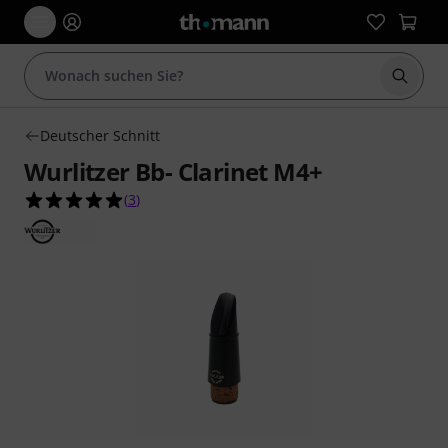
Suche 
Deutscher Schnitt
Wurlitzer Bb- Clarinet M4+
5.0 von 5 Sternen aus 3 Kundenbewertungen
(
3
)