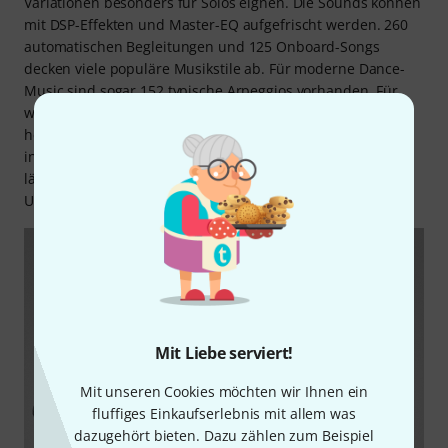
Variationen besonders für Solos eignen. Die Sounds können
mit DSP-Effekten und Master-EQ aufgefrischt werden. 260
automatischen Begleitungen und 125 Onboard-Songs
decken viele populäre Musikstile ab. Für moderne Dance-
Music sind sogar 152 typische Arpeggios vorhanden. Für
weitere Übungen kann das Easy Song Book bei Yamaha
heruntergeladen werden. Das Keyboard verfügt über zwei
integrierte Lautsprecher sowie eine Kopfhörerbuchse und
lässt sich lässt für eine MIDI-/Audioverbindung über den
USB-Port an einen Computer anschließen.
Mit Liebe serviert!
Mit unseren Cookies möchten wir Ihnen ein
fluffiges Einkaufserlebnis mit allem was
dazugehört bieten. Dazu zählen zum Beispiel