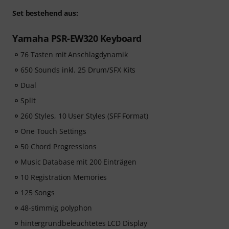
Nach dem Versand deiner Bestellung bekommst du
Set bestehend aus:
den Freischaltcode automatisch per E-Mail zugesendet.
Das Skoove-Abo endet nach Ablauf automatisch. Keine
Yamaha PSR-EW320 Keyboard
Kreditkarte erforderlich.
76 Tasten mit Anschlagdynamik
650 Sounds inkl. 25 Drum/SFX Kits
Dual
Split
260 Styles, 10 User Styles (SFF Format)
One Touch Settings
50 Chord Progressions
Music Database mit 200 Einträgen
10 Registration Memories
125 Songs
48-stimmig polyphon
hintergrundbeleuchtetes LCD Display