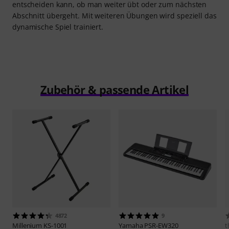
entscheiden kann, ob man weiter übt oder zum nächsten
Abschnitt übergeht. Mit weiteren Übungen wird speziell das
dynamische Spiel trainiert.
Zubehör & passende Artikel
4872
9
Millenium
KS-1001
Yamaha
PSR-EW320
t