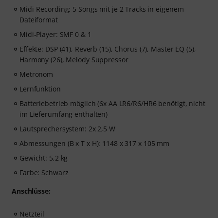
Midi-Recording: 5 Songs mit je 2 Tracks in eigenem
Dateiformat
Midi-Player: SMF 0 & 1
Effekte: DSP (41), Reverb (15), Chorus (7), Master EQ (5),
Harmony (26), Melody Suppressor
Metronom
Lernfunktion
Batteriebetrieb möglich (6x AA LR6/R6/HR6 benötigt, nicht
im Lieferumfang enthalten)
Lautsprechersystem: 2x 2,5 W
Abmessungen (B x T x H): 1148 x 317 x 105 mm
Gewicht: 5,2 kg
Farbe: Schwarz
Anschlüsse:
Netzteil