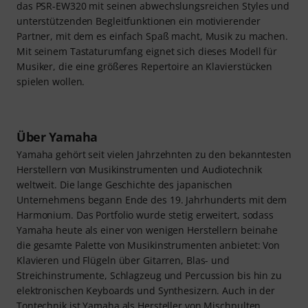
das PSR-EW320 mit seinen abwechslungsreichen Styles und
unterstützenden Begleitfunktionen ein motivierender
Partner, mit dem es einfach Spaß macht, Musik zu machen.
Mit seinem Tastaturumfang eignet sich dieses Modell für
Musiker, die eine größeres Repertoire an Klavierstücken
spielen wollen.
Über Yamaha
Yamaha gehört seit vielen Jahrzehnten zu den bekanntesten
Herstellern von Musikinstrumenten und Audiotechnik
weltweit. Die lange Geschichte des japanischen
Unternehmens begann Ende des 19. Jahrhunderts mit dem
Harmonium. Das Portfolio wurde stetig erweitert, sodass
Yamaha heute als einer von wenigen Herstellern beinahe
die gesamte Palette von Musikinstrumenten anbietet: Von
Klavieren und Flügeln über Gitarren, Blas- und
Streichinstrumente, Schlagzeug und Percussion bis hin zu
elektronischen Keyboards und Synthesizern. Auch in der
Tontechnik ist Yamaha als Hersteller von Mischpulten,