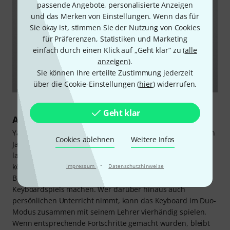
passende Angebote, personalisierte Anzeigen
und das Merken von Einstellungen. Wenn das für
Sie okay ist, stimmen Sie der Nutzung von Cookies
für Präferenzen, Statistiken und Marketing
einfach durch einen Klick auf „Geht klar“ zu (
alle
anzeigen
).
Sie können Ihre erteilte Zustimmung jederzeit
über die Cookie-Einstellungen (
hier
) widerrufen.
Geht klar
Aller Anfang ist leicht
Yamaha hat Lehr- und Lernerfahrungen, die sich seit vielen
Cookies ablehnen
Weitere Infos
Jahren bewährt haben, in die PSR-Keyboards einfließen
lassen. Dank einer sehr einfach gehaltenen Bedienung
·
können hier Einsteiger alle Altersklassen ohne
Impressum
Datenschutzhinweise
Berührungsängste ihre ersten Schritte beim Erlernen des
Keyboardspiels machen. Wer darüber hinaus auch
persönlichen Unterricht nimmt, kann das Keyboard im Duo-
Modus zusammen mit seinem Lehrer vierhändig spielen.
Wenn entsprechende Fortschritte gemacht wurden, bleibt