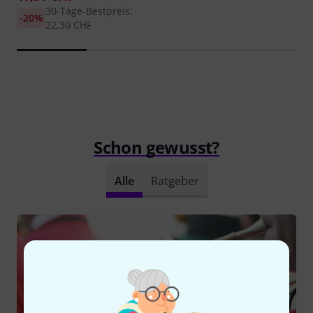
30-Tage-Bestpreis:
-20%
22,30 CHF
Schon gewusst?
Alle
Ratgeber