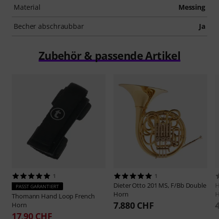
Material
Messing
Becher abschraubbar
Ja
Zubehör & passende Artikel
1
1
Dieter Otto
201 MS, F/Bb Double
H
PASST GARANTIERT
Horn
H
Thomann
Hand Loop French
7.880 CHF
Horn
17,90 CHF