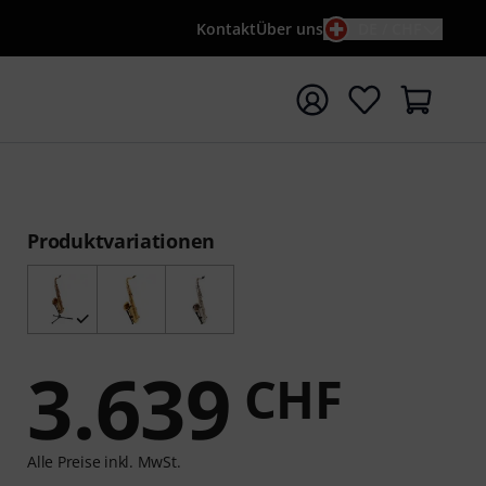
Kontakt
Über uns
DE / CHF
e mit Suchwort {searchTerm} starten
Produktvariationen
3.639
CHF
Alle Preise inkl. MwSt.