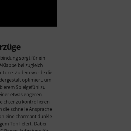
rzüge
rbindung sorgt für ein
#-Klappe bei zugleich
en Töne. Zudem wurde die
 dergestalt optimiert, um
ablerem Spielgefühl zu
einer etwas engeren
eichter zu kontrollieren
h die schnelle Ansprache
on eine charmant dunkle
gem Ton liefert. Dabei
te S-Bogen-Aufnahme für