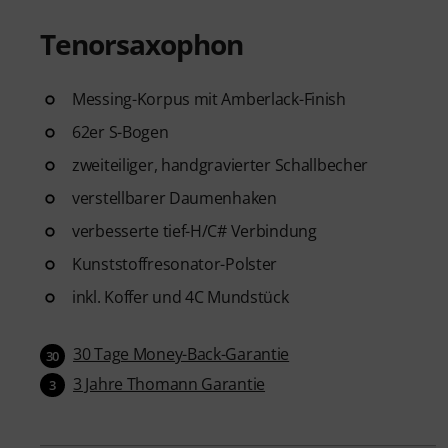
Tenorsaxophon
Messing-Korpus mit Amberlack-Finish
62er S-Bogen
zweiteiliger, handgravierter Schallbecher
verstellbarer Daumenhaken
verbesserte tief-H/C# Verbindung
Kunststoffresonator-Polster
inkl. Koffer und 4C Mundstück
30 Tage Money-Back-Garantie
30
3 Jahre Thomann Garantie
3