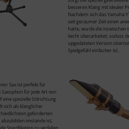
besseren Klang mit idealer Pr
Nachdem sich das Yamaha YT
seit geraumer Zeit einen an
hatte, wurde die inzwischen 
leicht überarbeitet, sodass d
upgedateten Version oberto
Spielgefühl einfacher ist.
or Sax ist perfekt für
es Saxophon für jede Art von
 eine spezielle Stilrichtung
t sich als klanglicher
chiedlichsten geforderten
 abzubilden imstande ist,
e Spezifikation zu verfallen.