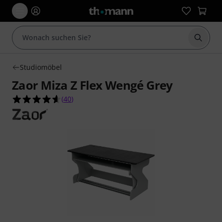
Suche 
Studiomöbel
Zaor Miza Z Flex Wengé Grey
4.6 von 5 Sternen aus 40 Kundenbewertungen
(
40
)