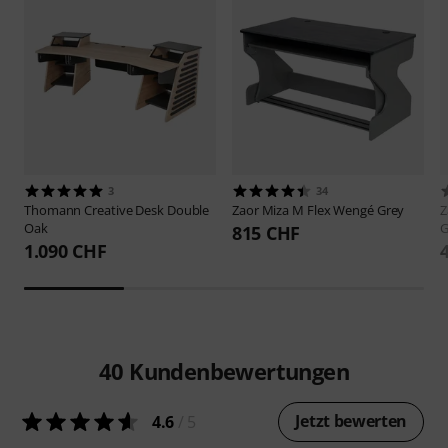
3
34
Thomann
Creative Desk Double
Zaor
Miza M Flex Wengé Grey
Z
Oak
G
815 CHF
1.090 CHF
40
Kundenbewertungen
Jetzt bewerten
4.6
/ 5