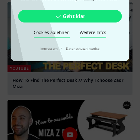
Geht klar
Cookies ablehnen
Weitere Infos
·
Impressum
Datenschutzhinweise
YOUTUBE
How To Find The Perfect Desk // Why I choose Zaor
Miza
abspielen