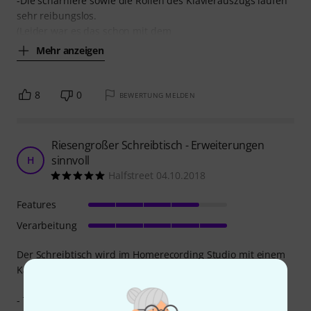
-Die scharniere sowie die Rollen des Klavierauszugs laufen
sehr reibungslos.
(Leider war es das schon mit dem
Mehr anzeigen
8
0
BEWERTUNG MELDEN
Riesengroßer Schreibtisch - Erweiterungen
sinnvoll
H
Halfstreet 04.10.2018
Features
Verarbeitung
Der Schreibtisch wird im Homerecording Studio mit einem
Kawai ES8 eingesetzt und ich bin begeistert.
- Transport: Vorbildlich verpackt, die Reisekartons sind