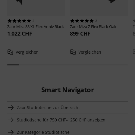
3
2
Zaor
Miza 88 XL Flex Anniv Black
Zaor
Miza Z Flex Black Oak
Z
1.022 CHF
899 CHF
Vergleichen
Vergleichen
Smart Navigator
Zaor Studiotische zur Übersicht
Studiotische für 750 CHF–1250 CHF anzeigen
Zur Kategorie Studiotische