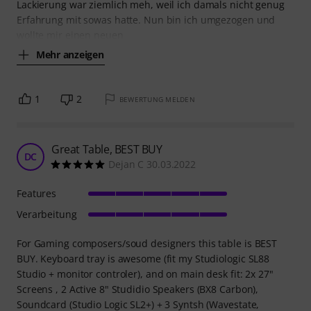
Lackierung war ziemlich meh, weil ich damals nicht genug
Erfahrung mit sowas hatte. Nun bin ich umgezogen und
wollte mir einen neuen
Mehr anzeigen
1
2
BEWERTUNG MELDEN
Great Table, BEST BUY
DC
Dejan C 30.03.2022
Features
Verarbeitung
For Gaming composers/soud designers this table is BEST
BUY. Keyboard tray is awesome (fit my Studiologic SL88
Studio + monitor controler), and on main desk fit: 2x 27"
Screens , 2 Active 8" Studidio Speakers (BX8 Carbon),
Soundcard (Studio Logic SL2+) + 3 Syntsh (Wavestate,