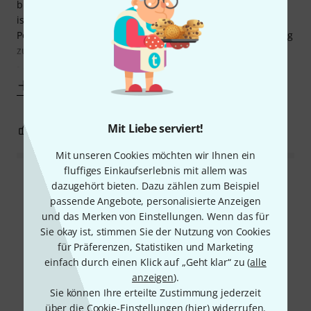
buchstäblich stabiler als so mancher Ikea Schrank. Aber es
ist höllisch schwer. Man braucht mindestens zwei starke
Personen oder sonst drei um diesen Karton in die Wohnung
zu wuchten.
- Aufbau:
Mehr anzeigen
Mit Liebe serviert!
2
0
BEWERTUNG MELDEN
Mit unseren Cookies möchten wir Ihnen ein
fluffiges Einkaufserlebnis mit allem was
Alle Bewertungen lesen
dazugehört bieten. Dazu zählen zum Beispiel
passende Angebote, personalisierte Anzeigen
und das Merken von Einstellungen. Wenn das für
Sie okay ist, stimmen Sie der Nutzung von Cookies
Schon gewusst?
für Präferenzen, Statistiken und Marketing
einfach durch einen Klick auf „Geht klar“ zu (
alle
anzeigen
).
Alle
Videos
Downloads
Sie können Ihre erteilte Zustimmung jederzeit
über die Cookie-Einstellungen (
hier
) widerrufen.