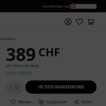
Kontakt
Über uns
DE / CHF
e mit Suchwort {searchTerm} starten
 brilliant
389
CHF
Alle Preise inkl. MwSt.
Sofort lieferbar
IN DEN WARENKORB
1
Merken
Vergleichen
Teilen