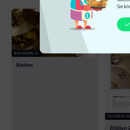
Sie kö
RATGEBER
Becken
TESTBERICH
Zildjian