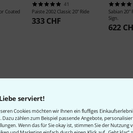
41
or Coated
Paiste
2002 Classic 20" Ride
Sabian
20" 
Sign.
333 CHF
622 C
Liebe serviert!
Schon gewusst?
seren Cookies möchten wir Ihnen ein fluffiges Einkaufserlebn
n. Dazu zählen zum Beispiel passende Angebote, personalisie
llungen. Wenn das für Sie okay ist, stimmen Sie der Nutzung 
Alle
Ratgeber
Testberichte
tiken und Marketing einfach durch einen Klick auf „Geht klar“ z