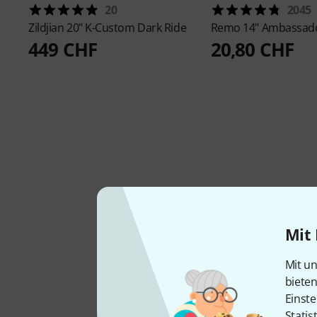
20
2045
Zildjian
20" K-Custom Dark Ride
Remo
14" Ambassad
449 CHF
20,80 CHF
Mit 
Mit un
biete
Einste
Statis