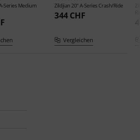
 A-Series Medium
Zildjian
20" A-Series Crash/Ride
Zi
Ri
344 CHF
HF
4
ichen
Vergleichen