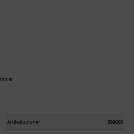
rummer
Artikelnummer
589096