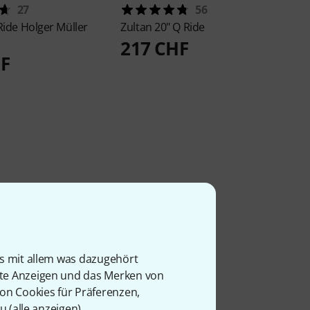
27
56
Ride Holger Müller
Zultan
20" Q Ride
217 CHF
HF
is mit allem was dazugehört
rte Anzeigen und das Merken von
von Cookies für Präferenzen,
u (
alle anzeigen
).