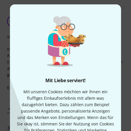
Geschmackssache
E
Enbete 15.01.2025
Verarbeitung
Ich hatte mir mal einen zum testen bestellt, für eine
Anwendung mit wenig Platz drumrum. Leider kam der mit
internem Kurzschluss zwischen "ring" und "sleeve" – da ich
aber bisher sonst nur gutes über Amphenol gehört habe
gehe ich erstmal von einem Einzelfall aus.
Mit Liebe serviert!
Erster Eindruck ohne Langzeiterfahrung:
Mit unseren Cookies möchten wir Ihnen ein
fluffiges Einkaufserlebnis mit allem was
Im Vergleich zum klassischen Neutrik
dazugehört bieten. Dazu zählen zum Beispiel
Mehr anzeigen
passende Angebote, personalisierte Anzeigen
und das Merken von Einstellungen. Wenn das für
Sie okay ist, stimmen Sie der Nutzung von Cookies
0
0
BEWERTUNG MELDEN
für Präferenzen, Statistiken und Marketing