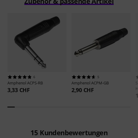
Zubehör & passende Artikel
6
5
Amphenol
ACPS-RB
Amphenol
ACPM-GB
S
H
3,33 CHF
2,90 CHF
15
Kundenbewertungen