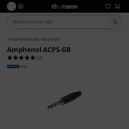
Suche 
Klinkenstecker/-Buchsen
Amphenol ACPS-GB
4.9 von 5 Sternen aus 15 Kundenbewertungen
(
15
)