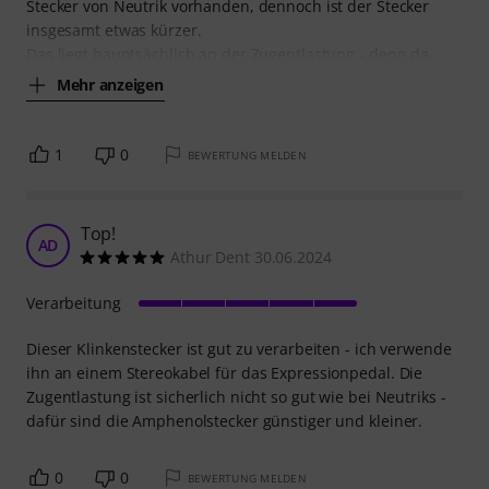
Stecker von Neutrik vorhanden, dennoch ist der Stecker
insgesamt etwas kürzer.
Das liegt hauptsächlich an der Zugentlastung - denn da
Mehr anzeigen
1
0
BEWERTUNG MELDEN
Top!
AD
Athur Dent 30.06.2024
Verarbeitung
Dieser Klinkenstecker ist gut zu verarbeiten - ich verwende
ihn an einem Stereokabel für das Expressionpedal. Die
Zugentlastung ist sicherlich nicht so gut wie bei Neutriks -
dafür sind die Amphenolstecker günstiger und kleiner.
0
0
BEWERTUNG MELDEN