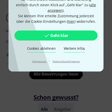
einfach durch einen Klick auf „Geht klar“ zu (
alle
anzeigen
).
Gut un günstig
Sie können Ihre erteilte Zustimmung jederzeit
M
MrT# 15.04.2025
über die Cookie-Einstellungen (
hier
) widerrufen.
Verarbeitung
Geht klar
Günstige Alterntive zum Platzhirsch Neutrik.
Cookies ablehnen
Weitere Infos
0
0
BEWERTUNG MELDEN
·
Impressum
Datenschutzhinweise
Alle Bewertungen lesen
Schon gewusst?
Alle
Ratgeber