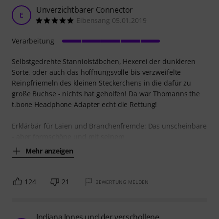
Unverzichtbarer Connector
E
Eibensang 05.01.2019
Verarbeitung
Selbstgedrehte Stanniolstäbchen, Hexerei der dunkleren
Sorte, oder auch das hoffnungsvolle bis verzweifelte
Reinpfriemeln des kleinen Steckerchens in die dafür zu
große Buchse - nichts hat geholfen! Da war Thomanns the
t.bone Headphone Adapter echt die Rettung!
Erklärbär für Laien und Branchenfremde: Das unscheinbare
- aber formschöne und mit seinem
Mehr anzeigen
124
21
BEWERTUNG MELDEN
Indiana Jones und der verschollene