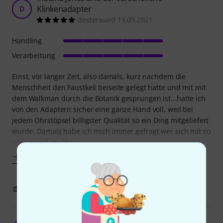
Klinkenadapter
D
dexterward 19.09.2021
Handling
Verarbeitung
Einst, vor langer Zeit, also damals, kurz nachdem die
Menschheit den Faustkeil beiseite gelegt hatte und mit mit
dem Walkman durch die Botanik gesprungen ist...hatte ich
von den Adaptern sicher eine ganze Hand voll, weil bei
jedem Ohrstöpsel billigster Qualität so ein Ding mitgeliefert
wurde. Damals habe ich mich immer gefragt wer sich mit so
nem Knopf im Ohr
Mehr anzeigen
60
7
BEWERTUNG MELDEN