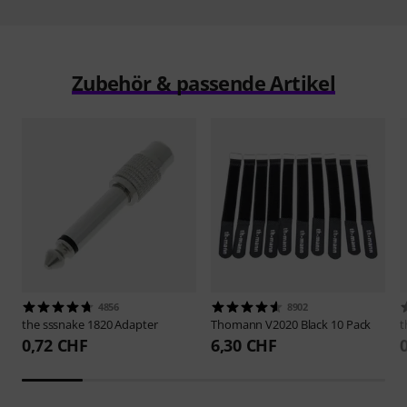
Zubehör & passende Artikel
4856
8902
the sssnake
1820 Adapter
Thomann
V2020 Black 10 Pack
t
0,72 CHF
6,30 CHF