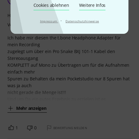
Joe.L 23.11.2024
Cookies ablehnen
Weitere Infos
Handling
·
Impressum
Datenschutzhinweise
Verarbeitung
Ich habe mir diesen the t.bone Headphone Adapter für
mein Recording
zugelegt um über ein Pro Snake BXJ 101-1 Kabel den
Stereoausgang
KOMPLETT auf Mono zu Übertragen um für die Aufnahmen
einfach mehr
Spuren zu Behalten da mein Pocketstudio nur 8 Spuren hat
was ja auch
nicht gerade die Menge ist!!!
Und um Da ein gutes Ergebnis zu erzielen ist es
Mehr anzeigen
1
0
BEWERTUNG MELDEN