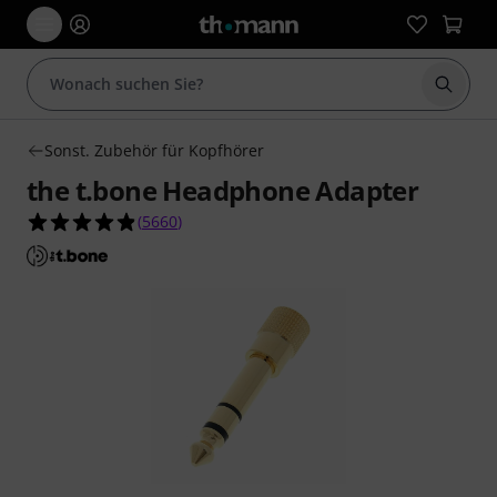
Suche 
Sonst. Zubehör für Kopfhörer
the t.bone Headphone Adapter
4.8 von 5 Sternen aus 5660 Kundenbewertunge
(
5660
)