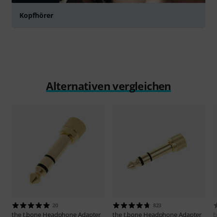
Kopfhörer
Alternativen vergleichen
20
823
the t.bone
Headphone Adapter
the t.bone
Headphone Adapter
b