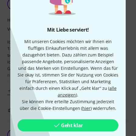
gut & günstig
AH
Alexander Hammer 15.06.2020
Handling
Verarbeitung
Mit Liebe serviert!
Mit unseren Cookies möchten wir Ihnen ein
ich bin tatsächlich überrascht. Nachdem mein the sssnake
fluffiges Einkaufserlebnis mit allem was
1843 Adapter zwar funktioniert (ist anscheinend nicht
dazugehört bieten. Dazu zählen zum Beispiel
selbstverständlich), aber den Ton merklich verändert, bin
passende Angebote, personalisierte Anzeigen
ich von diesem Teil tatsächlich absolut positiv überrascht.
und das Merken von Einstellungen. Wenn das für
Gut, es kostet auch knapp 4-mal so viel, ist aber ja immer
Sie okay ist, stimmen Sie der Nutzung von Cookies
noch günstig. Ich nutze den Adapter um meine Degauss
für Präferenzen, Statistiken und Marketing
Labs (male Miniklinke) für
einfach durch einen Klick auf „Geht klar“ zu (
alle
Mehr anzeigen
anzeigen
).
Sie können Ihre erteilte Zustimmung jederzeit
über die Cookie-Einstellungen (
hier
) widerrufen.
8
1
BEWERTUNG MELDEN
Geht klar
Ein Kauf der sich absolut lohnt!!!
J