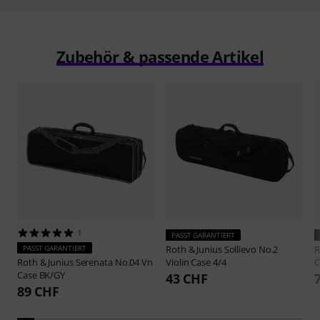
Zubehör & passende Artikel
1
PASST GARANTIERT
PASST GARANTIERT
Roth & Junius
Sollievo No.2
R
Roth & Junius
Serenata No.04 Vn
Violin Case 4/4
C
Case BK/GY
43 CHF
89 CHF