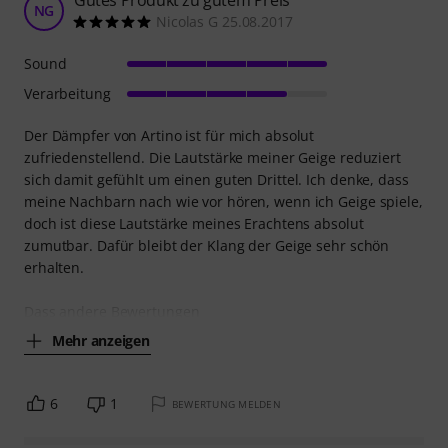
Gutes Produkt zu gutem Preis
NG
Nicolas G 25.08.2017
Sound
Verarbeitung
Der Dämpfer von Artino ist für mich absolut
zufriedenstellend. Die Lautstärke meiner Geige reduziert
sich damit gefühlt um einen guten Drittel. Ich denke, dass
meine Nachbarn nach wie vor hören, wenn ich Geige spiele,
doch ist diese Lautstärke meines Erachtens absolut
zumutbar. Dafür bleibt der Klang der Geige sehr schön
erhalten.
Dass andere Bewertungen
Mehr anzeigen
6
1
BEWERTUNG MELDEN