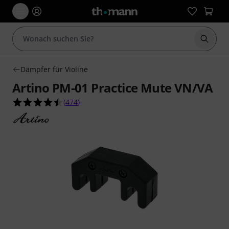
Suche 
Dämpfer für Violine
Artino PM-01 Practice Mute VN/VA
4.5 von 5 Sternen aus 474 Kundenbewertungen
(
474
)