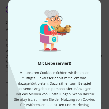
Zu schmal
P
Pfote 08.01.2022
Sound
Verarbeitung
Leider ist auch bei mir der Steg zu breit für den Dämpfer.
Ich habe beide Schrauben entfernt und den Dämpfer mit
einem Schraubendreher mehrfach auseinander gebogen
(die Schrauben fixieren nur den Metallkern im Innern). Jetzt
kann ich ihn zumindest einigermaßen benutzen. Die
Mit Liebe serviert!
Dämpfung war mir persönlich jedoch nicht ausreichend für
eine Mietwohnung und der Klang leidet
Mit unseren Cookies möchten wir Ihnen ein
fluffiges Einkaufserlebnis mit allem was
Mehr anzeigen
dazugehört bieten. Dazu zählen zum Beispiel
passende Angebote, personalisierte Anzeigen
und das Merken von Einstellungen. Wenn das für
0
0
BEWERTUNG MELDEN
Sie okay ist, stimmen Sie der Nutzung von Cookies
für Präferenzen, Statistiken und Marketing