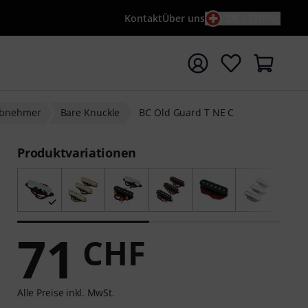
Kontakt
Über uns
DE / CHF
e mit Suchwort {searchTerm} starten
nabnehmer
Bare Knuckle
BC Old Guard T NE C
Produktvariationen
71
CHF
Alle Preise inkl. MwSt.