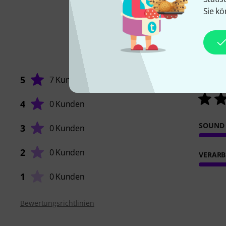
Sie kö
5
7 Kunden
4
0 Kunden
SOUND
3
0 Kunden
2
0 Kunden
VERARB
1
0 Kunden
Bewertungsrichtlinien