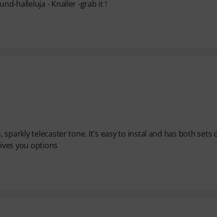
-halleluja - Knaller -grab it !
parkly telecaster tone. It's easy to instal and has both sets 
gives you options