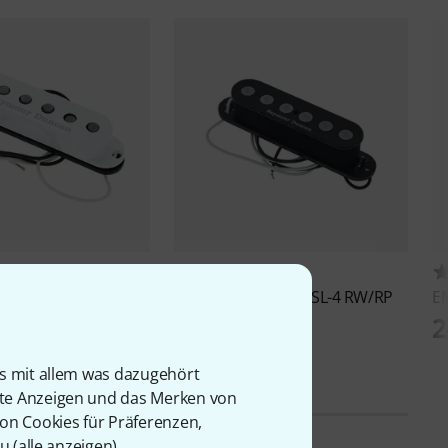
237
42
uncan
SSL-5 Custom
Seymour Duncan
SSL-4 RW/RP
E
89 CHF
2
is mit allem was dazugehört
rte Anzeigen und das Merken von
von Cookies für Präferenzen,
u (
alle anzeigen
).