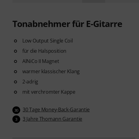
Tonabnehmer für E-Gitarre
Low Output Single Coil
für die Halsposition
AlNiCo II Magnet
warmer klassischer Klang
2-adrig
mit verchromter Kappe
30 Tage Money-Back-Garantie
30
3 Jahre Thomann Garantie
3