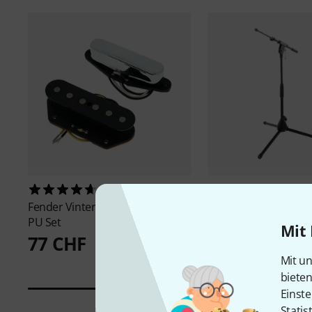
85
4673
Fender
Vintera 50 Vintage Tele
Millenium
MS 2002 M
PU Set
14,40 CHF
Mit 
77 CHF
Mit un
biete
Einste
Statis