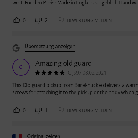
wert. Für den Preis- Made in England-angeblich Handwound
0
2
BEWERTUNG MELDEN
Übersetzung anzeigen
Amazing old guard
G
Gijs97 08.02.2021
This Old guard pickup from Bareknuckle delivers a warm, s
screws for attaching it to the pickup or the body which 
0
1
BEWERTUNG MELDEN
Original zeigen