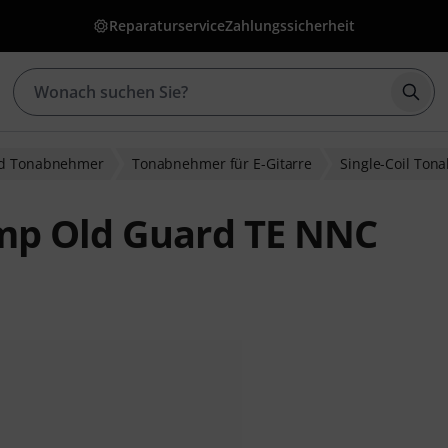
Reparaturservice
Zahlungssicherheit
Such
nd Tonabnehmer
Tonabnehmer für E-Gitarre
Single-Coil To
mp Old Guard TE NNC
wertungen