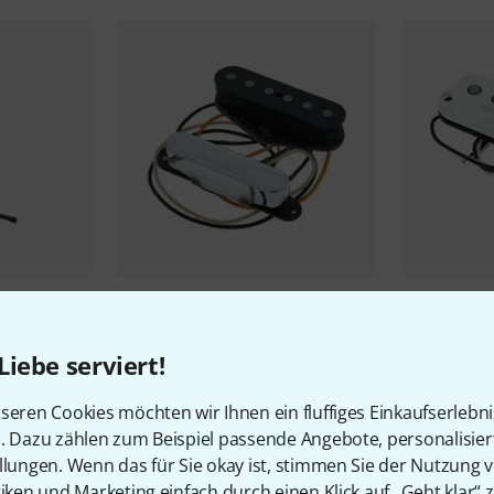
325
ic Stand
Fender
Custom Shop 51
Seymour D
Nocaster PU Set
Staggered
Liebe serviert!
162 CHF
80 CHF
seren Cookies möchten wir Ihnen ein fluffiges Einkaufserlebn
n. Dazu zählen zum Beispiel passende Angebote, personalisie
llungen. Wenn das für Sie okay ist, stimmen Sie der Nutzung 
tiken und Marketing einfach durch einen Klick auf „Geht klar“ z