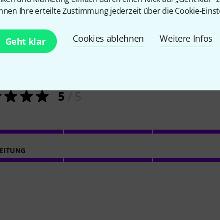
nnen Ihre erteilte Zustimmung jederzeit über die Cookie-Einst
7
Kundenbewertungen
Cookies ablehnen
Weitere Infos
Geht klar
5
/ 5
EITUNG