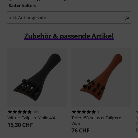
Saitenhalters
inkl. Anhängesaite
Ja
Zubehör & passende Artikel
125
1
Wittner
Tailpiece Violin 4/4
Teller
15B Adjuster Tailpiece
A
Violin
V
15,30 CHF
76 CHF