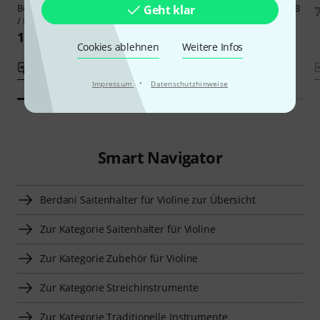
Berdani
Tailpiece VN 110 FR /DB
Berdani
Tailpiece VN 110 FR / DB
Geht klar
/ LI
/ DP
199 CHF
108 CHF
Cookies ablehnen
Weitere Infos
Vergleichen
Vergleichen
·
Impressum
Datenschutzhinweise
Smart Navigator
Berdani Saitenhalter für Violine zur Übersicht
Zur Kategorie Saitenhalter für Violine
Zur Kategorie Zubehör für Violine
Zur Kategorie Streichinstrumente
Zur Kategorie Traditionelle Instrumente