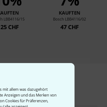
10%
7%
KAUFTEN
KAUFTEN
h LBB4116/15
Bosch LBB4116/02
125 CHF
47 CHF
l
is mit allem was dazugehört
rte Anzeigen und das Merken von
von Cookies für Präferenzen,
u (
alle anzeigen
).