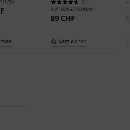
116/25
91
HF
RME
BO9632-XLRMKH
B
89 CHF
8
ichen
Vergleichen