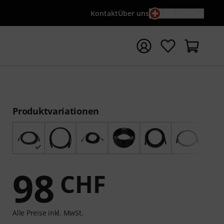
Kontakt
Über uns
DE / CHF
e mit Suchwort {searchTerm} starten
Produktvariationen
98
CHF
Alle Preise inkl. MwSt.