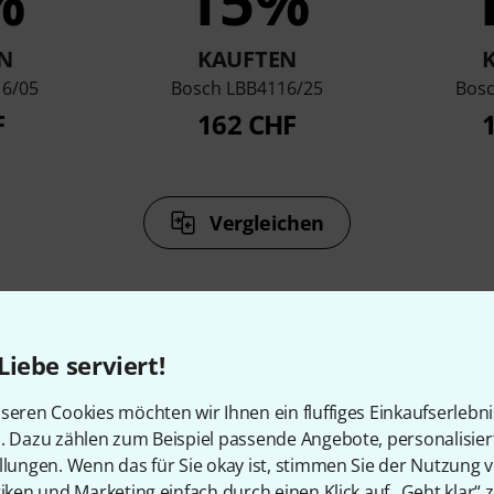
%
15%
N
KAUFTEN
16/05
Bosch LBB4116/25
Bosc
F
162 CHF
Vergleichen
Liebe serviert!
Zubehör & passende Artike
seren Cookies möchten wir Ihnen ein fluffiges Einkaufserlebn
n. Dazu zählen zum Beispiel passende Angebote, personalisie
llungen. Wenn das für Sie okay ist, stimmen Sie der Nutzung 
tiken und Marketing einfach durch einen Klick auf „Geht klar“ z