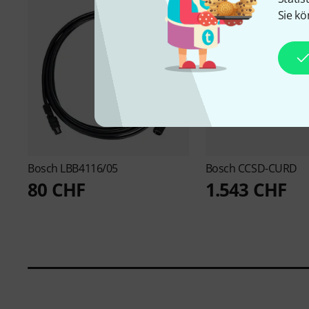
Sie kö
Bosch
LBB4116/05
Bosch
CCSD-CURD
80 CHF
1.543 CHF