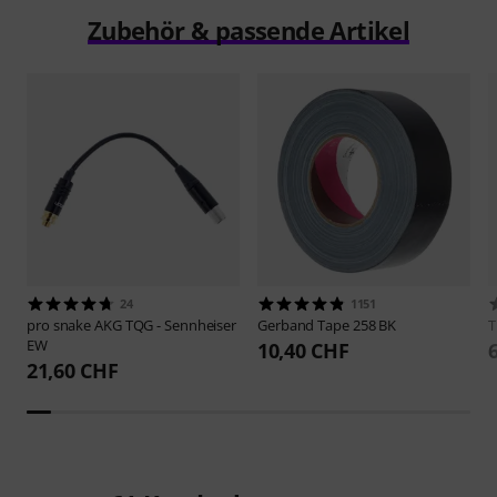
Zubehör & passende Artikel
24
1151
pro snake
AKG TQG - Sennheiser
Gerband
Tape 258 BK
EW
10,40 CHF
21,60 CHF