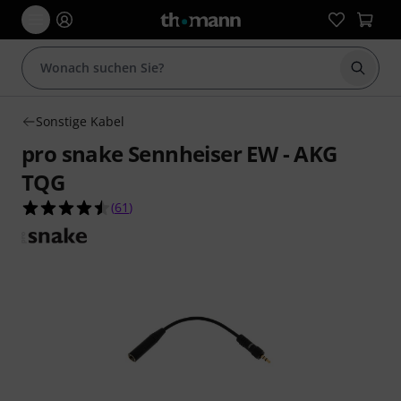
Suche 
Sonstige Kabel
pro snake Sennheiser EW - AKG
TQG
4.5 von 5 Sternen aus 61 Kundenbewertungen
(
61
)