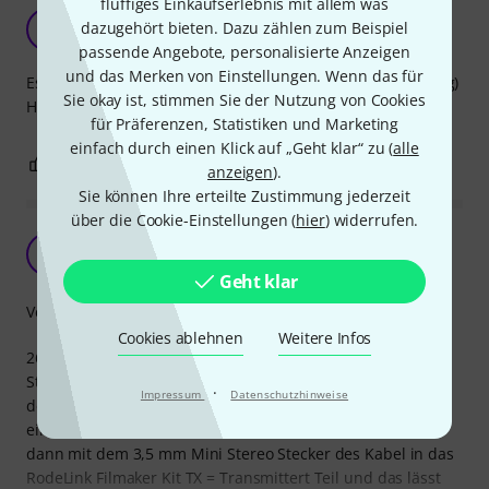
fluffiges Einkaufserlebnis mit allem was
Die Entdeckung:
dazugehört bieten. Dazu zählen zum Beispiel
AD
Art Duke 11.06.2018
passende Angebote, personalisierte Anzeigen
und das Merken von Einstellungen. Wenn das für
Es funktioniert so wohl Shure (4polig) also auch AKG (3polig)
Sie okay ist, stimmen Sie der Nutzung von Cookies
Headsets mit diesem Adapter. Perfekt!
für Präferenzen, Statistiken und Marketing
einfach durch einen Klick auf „Geht klar“ zu (
alle
1
2
BEWERTUNG MELDEN
anzeigen
).
Sie können Ihre erteilte Zustimmung jederzeit
über die Cookie-Einstellungen (
hier
) widerrufen.
Dumm wie Brot, aber hoch funktional!
HE
Homo Erectus 07.09.2021
Geht klar
Verarbeitung
Cookies ablehnen
Weitere Infos
26 € plus Porto und Versand sind schon happich für ein
Stück Kupfer mit Stecker dran. Doch dann..., ich gehe mit
·
Impressum
Datenschutzhinweise
dem Nackenmikro t.bone-HC-444 mit Mini-XLR Stecker mit
einem deutlich hörbaren "klick" in die Buchse des Kabel,
dann mit dem 3,5 mm Mini Stereo Stecker des Kabel in das
RodeLink Filmaker Kit TX = Transmittert Teil und das lässt