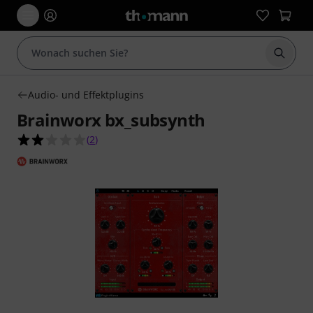
Suche 
Audio- und Effektplugins
Brainworx bx_subsynth
2.0 von 5 Sternen aus 2 Kundenbewertungen
(
2
)