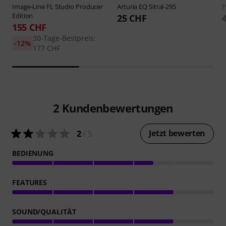
Image-Line
FL Studio Producer
Arturia
EQ Sitral-295
P
Edition
25 CHF
155 CHF
30-Tage-Bestpreis:
-12%
177 CHF
2
Kundenbewertungen
Jetzt bewerten
2
/ 5
BEDIENUNG
FEATURES
SOUND/QUALITÄT