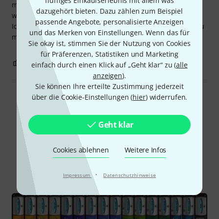
fluffiges Einkaufserlebnis mit allem was
meine Lizenz abgelaufen. Der Support konnte bisher nicht
dazugehört bieten. Dazu zählen zum Beispiel
weiter helfen.
passende Angebote, personalisierte Anzeigen
Ich werde versuchen, den Kauf bei Thomann rückgängig zu
und das Merken von Einstellungen. Wenn das für
machen, vielleicht ist Thomann da ja kullant?
Sie okay ist, stimmen Sie der Nutzung von Cookies
für Präferenzen, Statistiken und Marketing
0
0
BEWERTUNG MELDEN
einfach durch einen Klick auf „Geht klar“ zu (
alle
anzeigen
).
Sie können Ihre erteilte Zustimmung jederzeit
über die Cookie-Einstellungen (
hier
) widerrufen.
Alle Bewertungen lesen
Geht klar
Schon gewusst?
Cookies ablehnen
Weitere Infos
Alle
Ratgeber
·
Impressum
Datenschutzhinweise