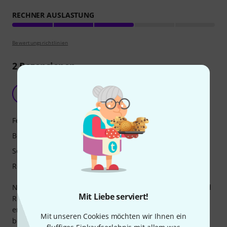
RECHNER AUSLASTUNG
Bewertungsrichtlinien
2
Rezensionen
Der Registrierungsprozess ist eine Zumutung!
M
MikcaEL 15.06.2026
Features
Bedienung
Sound/Qualität
Rechner Auslastung
Nach anfänglichen Schwierigkeiten bei der Installation und
Mit Liebe serviert!
Registrierung unter MacOS lief das Plugin irgendwann
endlich. Aber als ich nach mehreren Wochen es wieder
Mit unseren Cookies möchten wir Ihnen ein
benutzen wollte, ging es wieder nicht. Angeblich wäre