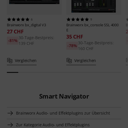
6
9
Brainworx
bx_digital V3
Brainworx
bx_console SSL 4000
B
E
27 CHF
35 CHF
30-Tage-Bestpreis:
-81%
30-Tage-Bestpreis:
139 CHF
-78%
160 CHF
Vergleichen
Vergleichen
Smart Navigator
Brainworx Audio- und Effektplugins zur Übersicht
Zur Kategorie Audio- und Effektplugins