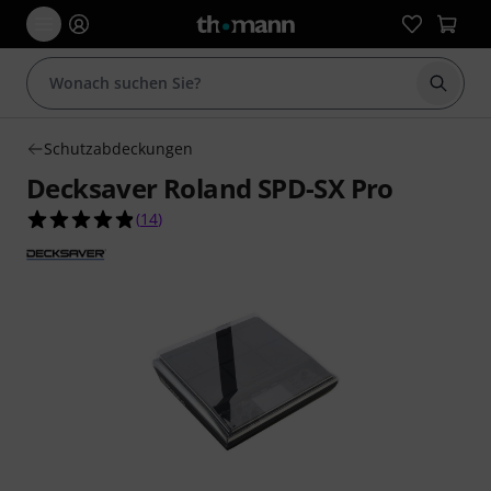
Suche 
Schutzabdeckungen
Decksaver Roland SPD-SX Pro
4.9 von 5 Sternen aus 14 Kundenbewertungen
(
14
)