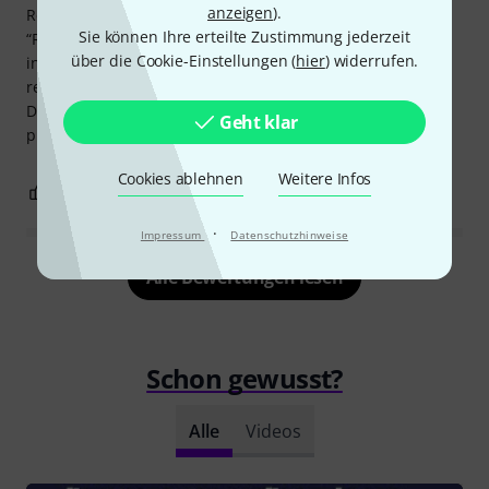
anzeigen
).
Review:
Sie können Ihre erteilte Zustimmung jederzeit
“Roland SPD-SX PRO is a professional 9-pad sampling
über die Cookie-Einstellungen (
hier
) widerrufen.
instrument with excellent build quality and highly
responsive pads, perfect for live and studio use. The
Decksaver cover fits perfectly and provides strong
Geht klar
protection against dust and accidental damage.”
Cookies ablehnen
Weitere Infos
0
0
BEWERTUNG MELDEN
·
Impressum
Datenschutzhinweise
Alle Bewertungen lesen
Schon gewusst?
Alle
Videos