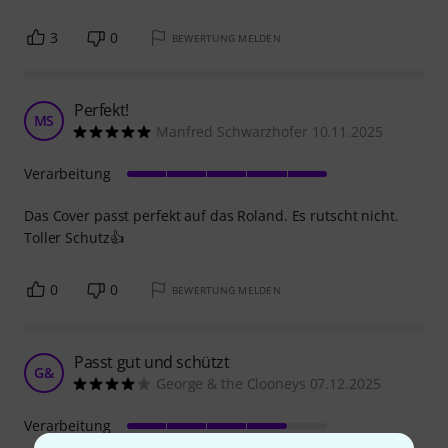
3
0
BEWERTUNG MELDEN
Perfekt!
MS
Manfred Schwarzhofer 10.11.2025
Verarbeitung
Das Cover passt perfekt auf das Roland. Es rutscht nicht.
Toller Schutz👍
0
0
BEWERTUNG MELDEN
Passt gut und schützt
G&
George & the Clooneys 07.12.2025
Verarbeitung