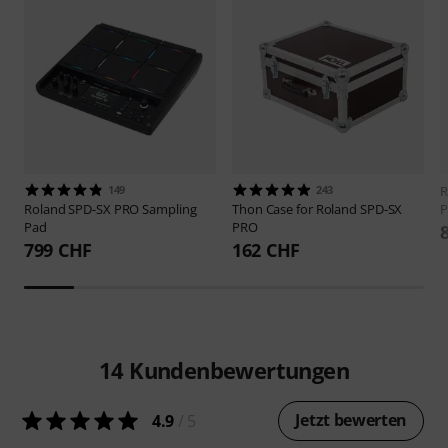
149
243
R
Roland
SPD-SX PRO Sampling
Thon
Case for Roland SPD-SX
P
Pad
PRO
799 CHF
162 CHF
14
Kundenbewertungen
Jetzt bewerten
4.9
/ 5