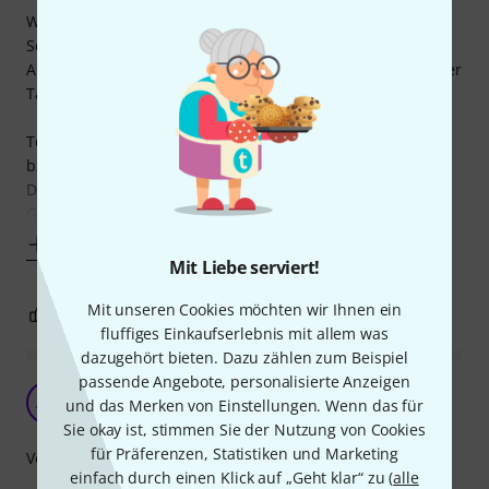
Wie gesagt, das Teil passt wie angegossen, und bietet
Schutz gegen Staub.
Außerdem bietet es zusätzlichen Schutz beim Transport der
Tasche, gerade für die Bedienelemente.
Toll wäre, wenn man diese Haube irgendwie teilen könnte
bzw. wenn es eine kleinere Haube gäbe, die ausschließlich
Display und Bedienelemente bedeckt, sodass man nicht
Gefahr läuft durch
Mehr anzeigen
Mit Liebe serviert!
Mit unseren Cookies möchten wir Ihnen ein
0
0
BEWERTUNG MELDEN
fluffiges Einkaufserlebnis mit allem was
dazugehört bieten. Dazu zählen zum Beispiel
passende Angebote, personalisierte Anzeigen
AM
Aniket Muthreja 13.12.2025
und das Merken von Einstellungen. Wenn das für
Sie okay ist, stimmen Sie der Nutzung von Cookies
für Präferenzen, Statistiken und Marketing
Verarbeitung
einfach durch einen Klick auf „Geht klar“ zu (
alle