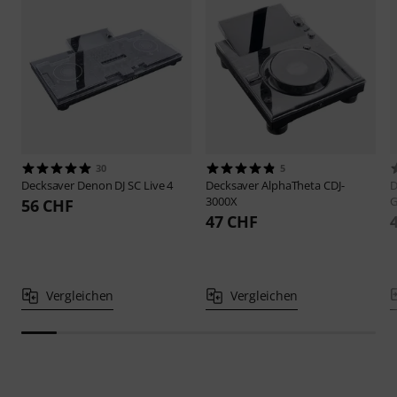
30
5
Decksaver
Denon DJ SC Live 4
Decksaver
AlphaTheta CDJ-
D
3000X
G
56 CHF
47 CHF
Vergleichen
Vergleichen