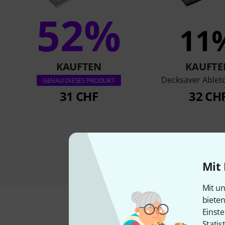
52%
11
KAUFTEN
KAUFTE
Decksaver Able
GENAU DIESES PRODUKT
31 CHF
32 CH
Mit 
Mit un
biete
Einste
Statis