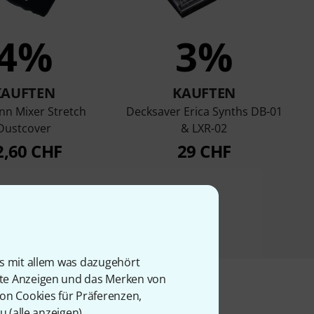
4%
3%
KAUFTEN
KAUFTEN
n Mixer Stretch
Decksaver Erica Synths DB-01
Dustcover
& LXR-02
2,60 CHF
29 CHF
is mit allem was dazugehört
rte Anzeigen und das Merken von
von Cookies für Präferenzen,
u (
alle anzeigen
).