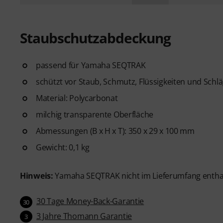
Staubschutzabdeckung
passend für Yamaha SEQTRAK
schützt vor Staub, Schmutz, Flüssigkeiten und Sch
Material: Polycarbonat
milchig transparente Oberfläche
Abmessungen (B x H x T): 350 x 29 x 100 mm
Gewicht: 0,1 kg
Hinweis:
Yamaha SEQTRAK nicht im Lieferumfang entha
30 Tage Money-Back-Garantie
30
3 Jahre Thomann Garantie
3