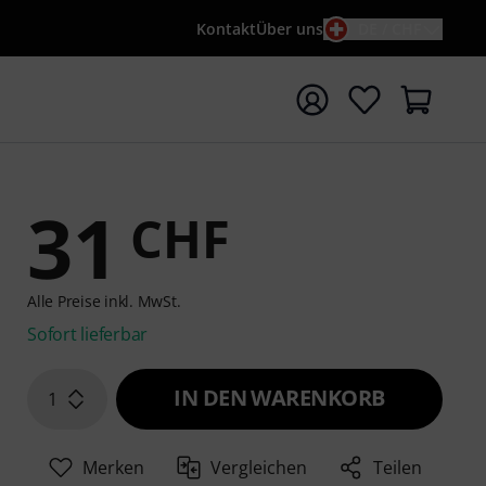
Kontakt
Über uns
DE / CHF
e mit Suchwort {searchTerm} starten
31
CHF
Alle Preise inkl. MwSt.
Sofort lieferbar
IN DEN WARENKORB
1
Merken
Vergleichen
Teilen