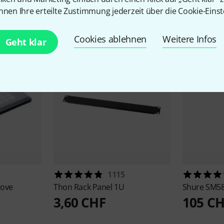
Zubehör & passende Artike
nnen Ihre erteilte Zustimmung jederzeit über die Cookie-Einst
Cookies ablehnen
Weitere Infos
Geht klar
1115
Move
Thon
Rack Panel 1U
Shure
SM58
3,60 CHF
105 C