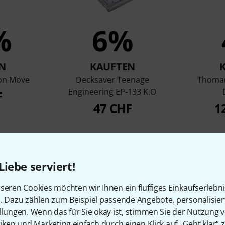
%
6%
N
KAUFTEN
ton Move
Decksaver Teenage
Thoman
Engineering EP-133 K.O
F
47 CHF
1
Vergleichen
Liebe serviert!
seren Cookies möchten wir Ihnen ein fluffiges Einkaufserlebn
n. Dazu zählen zum Beispiel passende Angebote, personalisie
llungen. Wenn das für Sie okay ist, stimmen Sie der Nutzung 
tiken und Marketing einfach durch einen Klick auf „Geht klar“ z