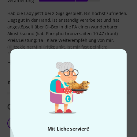
Verarbeitung
Hab die Lady jetzt bei 2 Gigs gespielt. Bin höchst zufrieden.
Liegt gut in der Hand, ist anständig verarbeitet und hat
angestöpselt über DI-Box in die PA einen wunderbaren
Akustiksound (hab Phosphorbronzesaiten 10-47 drauf).
Preis/Leistung: 1a ! Klare Weiterempfehlung von mir.
(KlitzekleinerMiniKritikpunkt, ist mir fast peinlich:
Batteriewechsel über Schallloch
Mehr anzeigen
4
0
BEWERTUNG MELDEN
Übersetzung anzeigen
Golden wonder s
BB
Blonde bombshell 26.07.2024
Mit Liebe serviert!