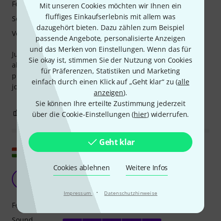
Features
Mit unseren Cookies möchten wir Ihnen ein
fluffiges Einkaufserlebnis mit allem was
Sound
dazugehört bieten. Dazu zählen zum Beispiel
Verarbeitung
passende Angebote, personalisierte Anzeigen
und das Merken von Einstellungen. Wenn das für
Just got my hands on my new fender newporter , an
Sie okay ist, stimmen Sie der Nutzung von Cookies
absolute stunner , plays beautifully, nice n light , a joy to
für Präferenzen, Statistiken und Marketing
play , arrived from thomann with in five days to Ireland , a
einfach durch einen Klick auf „Geht klar“ zu (
alle
joy to play n a joy even to just look at
anzeigen
).
Sie können Ihre erteilte Zustimmung jederzeit
3
0
BEWERTUNG MELDEN
über die Cookie-Einstellungen (
hier
) widerrufen.
Geht klar
Original zeigen
Cookies ablehnen
Weitere Infos
Gute Wahl für den Preis
M
MGábor 09.04.2025
·
Impressum
Datenschutzhinweise
Features
Sound