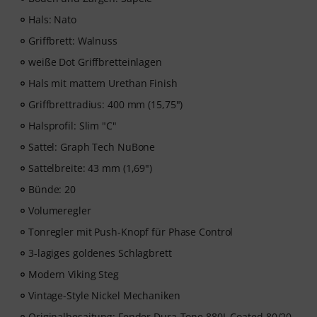
pädagogischen Konzept von studierten Musiklehrern.
Hals: Nato
Ausgezeichnet mit dem deutschen Bildungs-Award
2025/2026 in der Kategorie “E-Learning
Griffbrett: Walnuss
Instrumentalunterricht”! Mit über 400 Gitarren
weiße Dot Griffbretteinlagen
Videolektionen für Anfänger und Fortgeschrittene – von
Hals mit mattem Urethan Finish
Pop, Rock und Blues bis Metal und mehr. Mit
persönlichem Support per Chat, Noten zum
Griffbrettradius: 400 mm (15,75")
Ausdrucken sowie intelligentem Videoplayer mit
Halsprofil: Slim "C"
Übungsfunktion, Zeitlupe und weitere Features.
Sattel: Graph Tech NuBone
Sattelbreite: 43 mm (1,69")
Bünde: 20
Volumeregler
Tonregler mit Push-Knopf für Phase Control
3-lagiges goldenes Schlagbrett
Modern Viking Steg
Vintage-Style Nickel Mechaniken
Originalbesaitung: Fender Dura-Tone 880L Coated 80/20