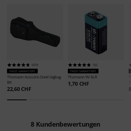
6078
762
PASST GARANTIERT
PASST GARANTIERT
Thomann
Acoustic-Steel Gigbag
Thomann
9V 6LR
BK
1
1,70 CHF
22,60 CHF
8
Kundenbewertungen