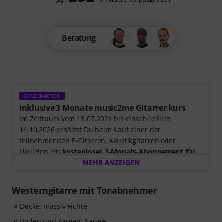
Beratung
SONDERAKTION
Inklusive 3 Monate music2me Gitarrenkurs
Im Zeitraum vom 15.07.2026 bis einschließlich
14.10.2026 erhältst Du beim Kauf einer der
teilnehmenden E-Gitarren, Akustikgitarren oder
Ukulelen ein
kostenloses 3-Monats-Abonnement für
einen Onlinekurs von music2me im Wert von EUR
MEHR ANZEIGEN
57,00
. Nach dem Versand deiner Bestellung bekommst
du den Freischaltcode automatisch per E-Mail
Westerngitarre mit Tonabnehmer
zugesendet. Das music2me Abo endet nach Ablauf
automatisch.
Decke: massiv Fichte
Music2Me, dein Online-Lernportal für Musik mit einem
Boden und Zargen: Sapele