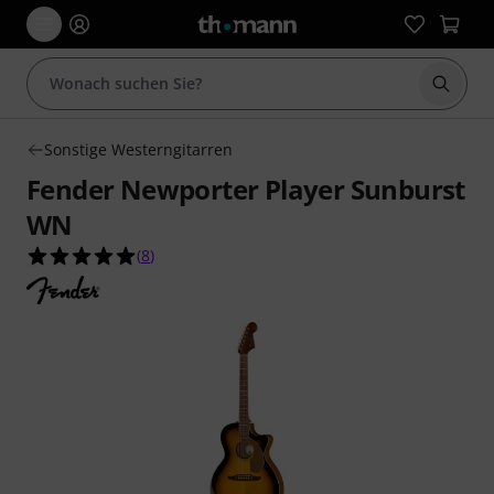
Suche 
Sonstige Westerngitarren
Fender Newporter Player Sunburst
WN
5.0 von 5 Sternen aus 8 Kundenbewertungen
(
8
)