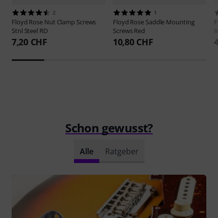
2
1
Floyd Rose
Nut Clamp Screws
Floyd Rose
Saddle Mounting
F
Stnl Steel RD
Screws Red
I
7,20 CHF
10,80 CHF
Schon gewusst?
Alle
Ratgeber