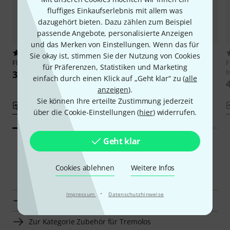
fluffiges Einkaufserlebnis mit allem was
dazugehört bieten. Dazu zählen zum Beispiel
passende Angebote, personalisierte Anzeigen
und das Merken von Einstellungen. Wenn das für
87
55
Sie okay ist, stimmen Sie der Nutzung von Cookies
Floyd Rose
String locking screws
Floyd Rose
Push-In Style
F
für Präferenzen, Statistiken und Marketing
Tremolo Arm BL
I
33 CHF
einfach durch einen Klick auf „Geht klar“ zu (
alle
25 CHF
anzeigen
).
Sie können Ihre erteilte Zustimmung jederzeit
Vergleichen
Vergleichen
über die Cookie-Einstellungen (
hier
) widerrufen.
Geht klar
Smart Navigator
Cookies ablehnen
Weitere Infos
·
Impressum
Datenschutzhinweise
Floyd Rose Zubehör für Tremolos zur Übersicht
Zur Kategorie Zubehör für Tremolos