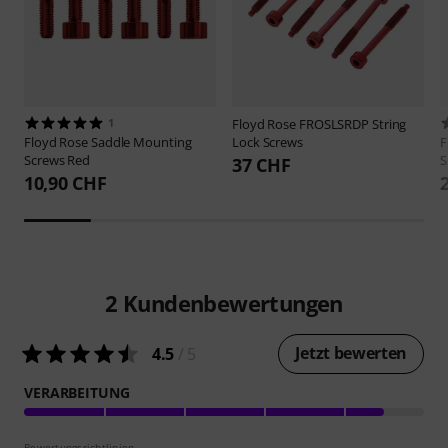
1
Floyd Rose
FROSLSRDP String
Floyd Rose
Saddle Mounting
Lock Screws
F
Screws Red
S
37 CHF
10,90 CHF
2
Kundenbewertungen
Jetzt bewerten
4.5
/ 5
VERARBEITUNG
Bewertungsrichtlinien