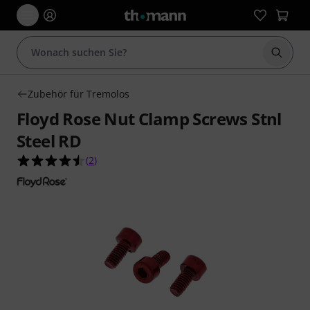
Suche 
Zubehör für Tremolos
Floyd Rose Nut Clamp Screws Stnl
Steel RD
4.5 von 5 Sternen aus 2 Kundenbewertungen
(
2
)