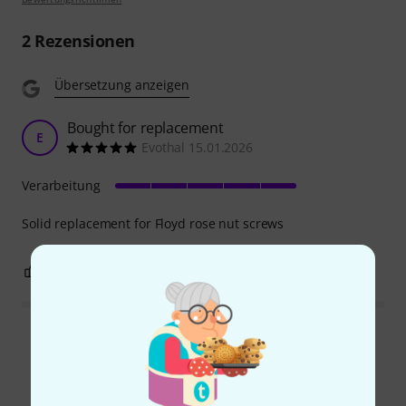
2
Rezensionen
Übersetzung anzeigen
Bought for replacement
E
Evothal 15.01.2026
Verarbeitung
Solid replacement for Floyd rose nut screws
0
0
BEWERTUNG MELDEN
Alle Bewertungen lesen