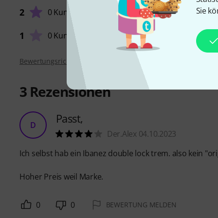
VERARB
Sie kö
2
0 Kunden
1
0 Kunden
Bewertungsrichtlinien
3
Rezensionen
Passt,
D
Der.Alex 04.10.2023
Ich selbst hab ein Ibanez double lock trem. also kein "ori
Hoher Preis weil Marke.
0
0
BEWERTUNG MELDEN