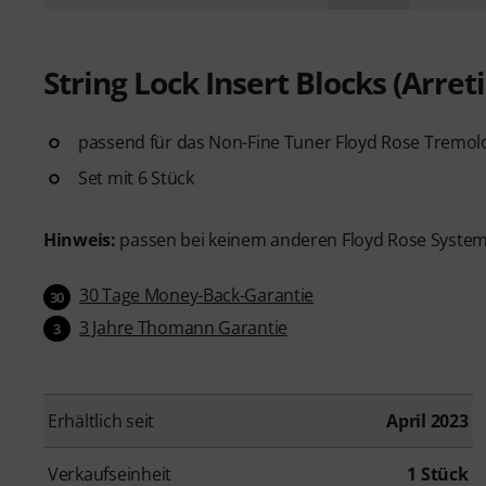
String Lock Insert Blocks (Arret
passend für das Non-Fine Tuner Floyd Rose Tremo
Set mit 6 Stück
Hinweis:
passen bei keinem anderen Floyd Rose System
30 Tage Money-Back-Garantie
30
3 Jahre Thomann Garantie
3
Erhältlich seit
April 2023
Verkaufseinheit
1 Stück