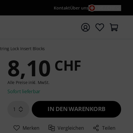
Kontakt
Über uns
DE / CHF
e mit Suchwort {searchTerm} starten
tring Lock Insert Blocks
8,10
CHF
Alle Preise inkl. MwSt.
Sofort lieferbar
IN DEN WARENKORB
1
Merken
Vergleichen
Teilen