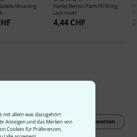
Saddle Mounting
Harley Benton
Parts FR String
F
k
Lock Insert
To
CHF
4,44 CHF
2
is mit allem was dazugehört
Jetzt bewerten
rte Anzeigen und das Merken von
von Cookies für Präferenzen,
u (
alle anzeigen
).