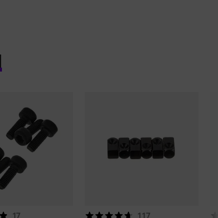
l
17
117