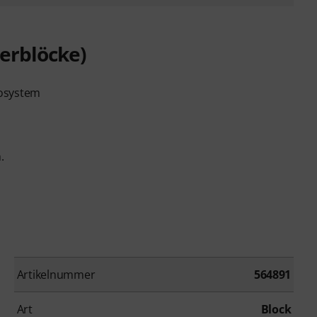
ierblöcke)
losystem
.
Artikelnummer
564891
Art
Block