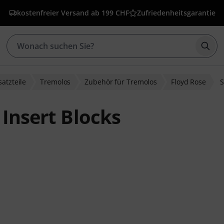
kostenfreier Versand ab 199 CHF
Zufriedenheitsgarantie
Such
satzteile
Tremolos
Zubehör für Tremolos
Floyd Rose
S
 Insert Blocks
wertungen