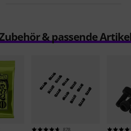
Zubehör & passende Artike
2
878