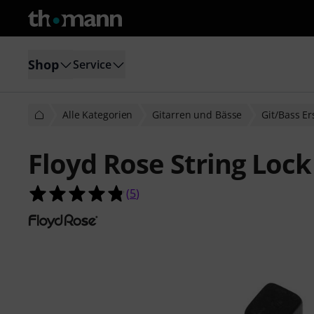
Shop
Service
Alle Kategorien
Gitarren und Bässe
Git/Bass Er
Floyd Rose String Lock
4.8 von 5 Sternen aus 5 Kundenbe
(
5
)