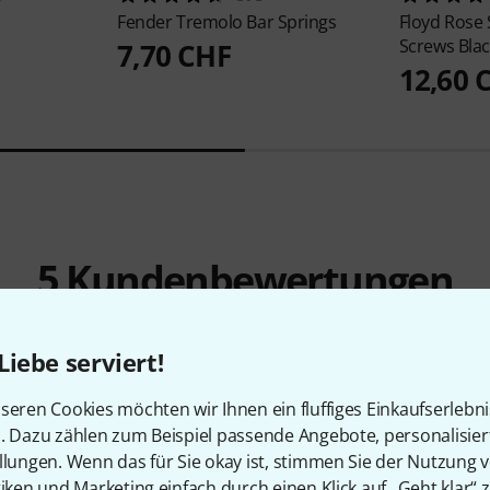
Fender
Tremolo Bar Springs
Floyd Rose
Screws Blac
7,70 CHF
12,60 
5
Kundenbewertungen
Liebe serviert!
seren Cookies möchten wir Ihnen ein fluffiges Einkaufserlebn
4.8
/ 5
n. Dazu zählen zum Beispiel passende Angebote, personalisie
llungen. Wenn das für Sie okay ist, stimmen Sie der Nutzung 
tiken und Marketing einfach durch einen Klick auf „Geht klar“ z