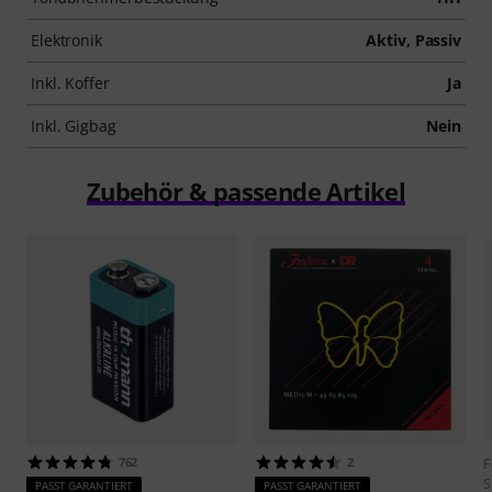
Elektronik
Aktiv, Passiv
Inkl. Koffer
Ja
Inkl. Gigbag
Nein
Zubehör & passende Artikel
762
2
F
S
PASST GARANTIERT
PASST GARANTIERT