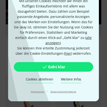
Mit unseren Cookies möchten wir Ihnen ein
fluffiges Einkaufserlebnis mit allem was
dazugehört bieten. Dazu zählen zum Beispiel
passende Angebote, personalisierte Anzeigen
RATGEBER
und das Merken von Einstellungen. Wenn das für
Sie okay ist, stimmen Sie der Nutzung von Cookies
Bässe
für Präferenzen, Statistiken und Marketing
einfach durch einen Klick auf „Geht klar“ zu (
alle
anzeigen
).
Sie können Ihre erteilte Zustimmung jederzeit
über die Cookie-Einstellungen (
hier
) widerrufen.
Alternativen vergleichen
Geht klar
Cookies ablehnen
Weitere Infos
·
Impressum
Datenschutzhinweise