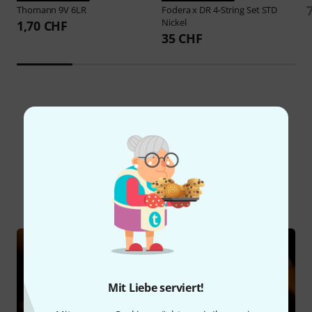
Thomann
9V 6LR
Fodera
x DR 4-String Set STD
Nickel
1,70 CHF
35 CHF
Schon gewusst?
Alle
Ratgeber
Mit Liebe serviert!