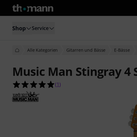
Shop
Service
Alle Kategorien
Gitarren und Bässe
E-Bässe
Music Man Stingray 4 
5.0 von 5 Sternen aus 1 Kundenbe
(
1
)