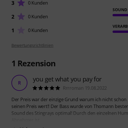
3
0 Kunden
SOUND
2
0 Kunden
VERARB
1
0 Kunden
Bewertungsrichtlinien
1
Rezension
you get what you pay for
R
Rrrroman 19.08.2022
Der Preis war der einzige Grund warum ich nicht schon sei
seinen Preis wert!! Der Bass wurde von Thomann bestens 
Sound des Stingrays optimal! Durch den einzelnen Humb
Abnehmer ist