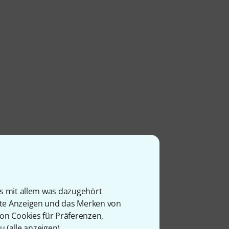
is mit allem was dazugehört
rte Anzeigen und das Merken von
von Cookies für Präferenzen,
u (
alle anzeigen
).