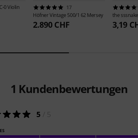
-0 Violin
17
Höfner
Vintage 500/1 62 Mersey
the sssnak
2.890 CHF
3,19 C
1
Kundenbewertungen
5
/ 5
ES