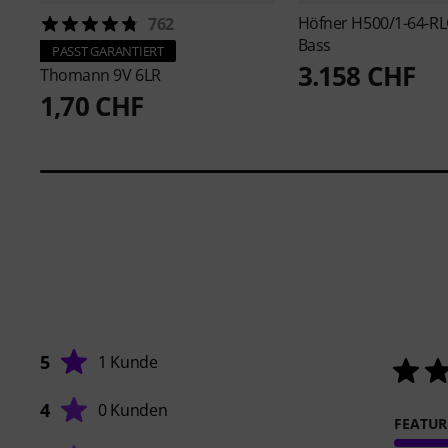
Höfner
H500/1-64-RLC
762
Bass
PASST GARANTIERT
3.158 CHF
Thomann
9V 6LR
1,70 CHF
5
1 Kunde
4
0 Kunden
FEATUR