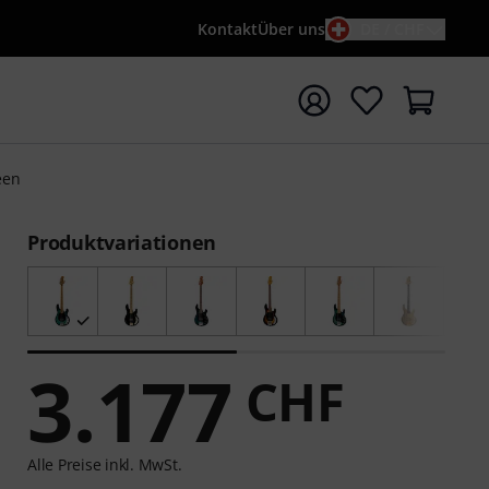
Kontakt
Über uns
DE / CHF
e mit Suchwort {searchTerm} starten
een
Produktvariationen
3.177
CHF
Alle Preise inkl. MwSt.