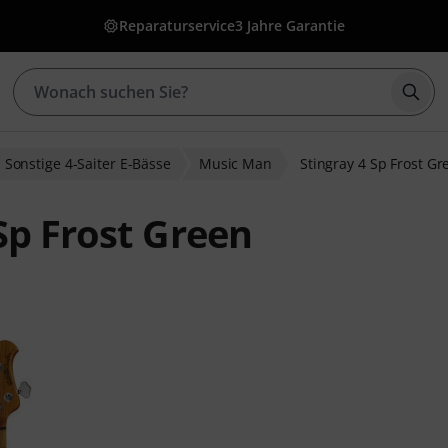
Reparaturservice
3 Jahre Garantie
Such
Sonstige 4-Saiter E-Bässe
Music Man
Stingray 4 Sp Frost Gr
Sp Frost Green
wertungen