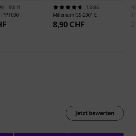
18011
15886
e
IPP1030
Millenium
GS-2001 E
T
HF
8,90 CHF
2
Jetzt bewerten