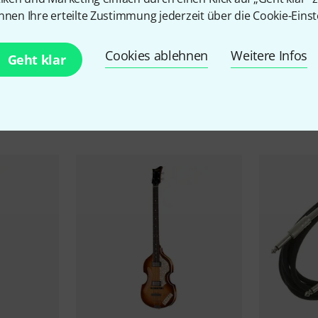
nnen Ihre erteilte Zustimmung jederzeit über die Cookie-Einst
Cookies ablehnen
Weitere Infos
Geht klar
Zubehör & passende Artike