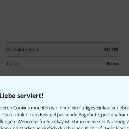
Artikelnummer
531781
Farbe
Grün
Hals
Ahorn
Bünde
22
Liebe serviert!
Tonabnehmerbestückung
H
seren Cookies möchten wir Ihnen ein fluffiges Einkaufserlebn
n. Dazu zählen zum Beispiel passende Angebote, personalisie
Inkl. Koffer
Nein
llungen. Wenn das für Sie okay ist, stimmen Sie der Nutzung 
tiken und Marketing einfach durch einen Klick auf „Geht klar“ z