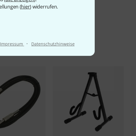
ellungen (
hier
) widerrufen.
l
·
Impressum
Datenschutzhinweise