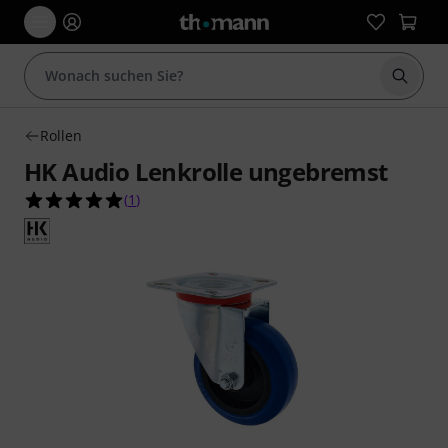
Suche 
Rollen
HK Audio Lenkrolle ungebremst
5.0 von 5 Sternen aus 1 Kundenbewertungen
(
1
)