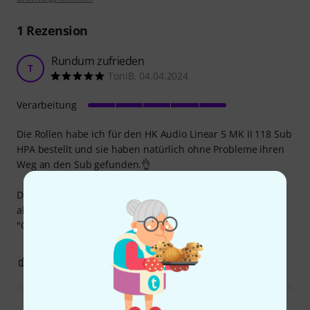
1
Rezension
Rundum zufrieden
T
ToniB. 04.04.2024
Verarbeitung
Die Rollen habe ich für den HK Audio Linear 5 MK II 118 Sub
HPA bestellt und sie haben natürlich ohne Probleme ihren
Weg an den Sub gefunden.👌
Die Kugellager der Drehgelenke sind vielleicht etwas laut
aber ich nehme es positiv und werte dies als
"Qualitätsgeräusche" . 👍
1
0
BEWERTUNG MELDEN