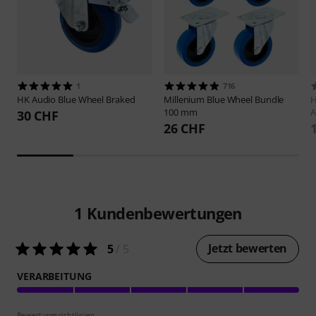
1
716
HK Audio
Blue Wheel Braked
Millenium
Blue Wheel Bundle
H
100 mm
A
30 CHF
26 CHF
1
Kundenbewertungen
Jetzt bewerten
5
/ 5
VERARBEITUNG
Bewertungsrichtlinien