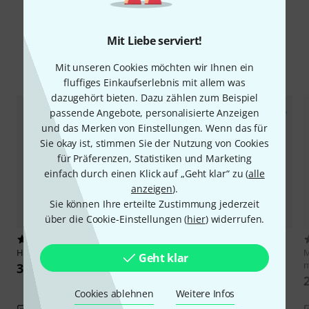
Alle Bewertungen lesen
Mit Liebe serviert!
Alternativen vergleichen
Mit unseren Cookies möchten wir Ihnen ein
fluffiges Einkaufserlebnis mit allem was
dazugehört bieten. Dazu zählen zum Beispiel
passende Angebote, personalisierte Anzeigen
und das Merken von Einstellungen. Wenn das für
Sie okay ist, stimmen Sie der Nutzung von Cookies
für Präferenzen, Statistiken und Marketing
einfach durch einen Klick auf „Geht klar“ zu (
alle
anzeigen
).
Sie können Ihre erteilte Zustimmung jederzeit
über die Cookie-Einstellungen (
hier
) widerrufen.
1
716
HK Audio
Blue Wheel Braked
Millenium
Blue Wheel Bundle
M
Geht klar
100 mm
30 CHF
26 CHF
Cookies ablehnen
Weitere Infos