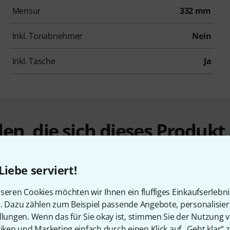
Mensur
332 mm
Inkl. Tonabnehmer
Nein
Inkl. Tasche
Ja
en, die sich dieses Produk
Liebe serviert!
seren Cookies möchten wir Ihnen ein fluffiges Einkaufserlebn
n. Dazu zählen zum Beispiel passende Angebote, personalisie
llungen. Wenn das für Sie okay ist, stimmen Sie der Nutzung 
tiken und Marketing einfach durch einen Klick auf „Geht klar“ z