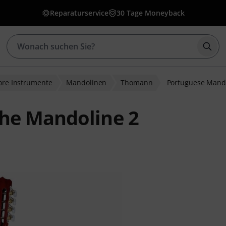
Reparaturservice
30 Tage Moneyback
Such
lore Instrumente
Mandolinen
Thomann
Portuguese Mando
he Mandoline 2
ewertungen