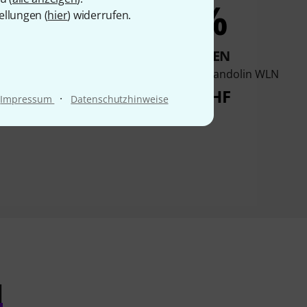
7%
3%
ellungen (
hier
) widerrufen.
KAUFTEN
KAUFTEN
nn Portuguese
Thomann Artist Mandolin WLN
ndolin 1A-P
262 CHF
·
Impressum
Datenschutzhinweise
253 CHF
l