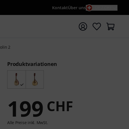
Kontakt
Über uns
DE / CHF
e mit Suchwort {searchTerm} starten
lin 2
Produktvariationen
199
CHF
Alle Preise inkl. MwSt.