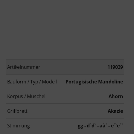
Artikelnummer
119039
Bauform / Typ / Modell
Portugisische Mandoline
Korpus / Muschel
Ahorn
Griffbrett
Akazie
Stimmung
gg - d`d` - aà` - e``e``