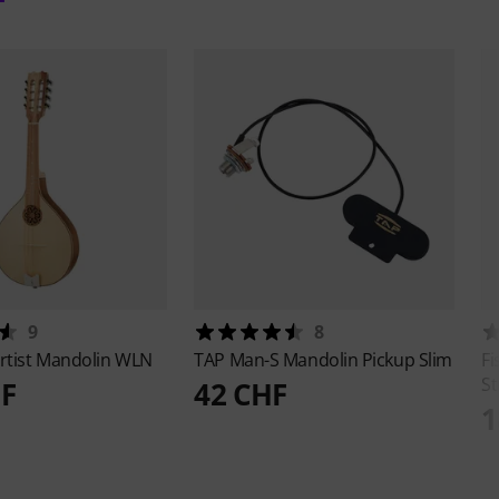
9
8
rtist Mandolin WLN
TAP
Man-S Mandolin Pickup Slim
F
St
HF
42 CHF
1