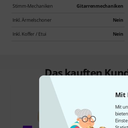
Stimm-Mechaniken
Gitarrenmechaniken
Inkl. Ärmelschoner
Nein
Inkl. Koffer / Etui
Nein
Das kauften Kund
Mit 
Mit un
biete
Einste
Statis