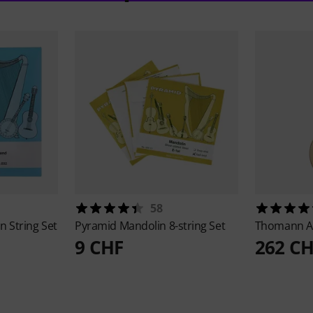
58
n String Set
Pyramid
Mandolin 8-string Set
Thomann
A
9 CHF
262 C