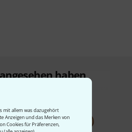
t angesehen haben
is mit allem was dazugehört
rte Anzeigen und das Merken von
von Cookies für Präferenzen,
u (
alle anzeigen
).