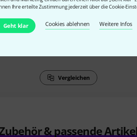
%
13%
nnen Ihre erteilte Zustimmung jederzeit über die Cookie-Einst
Cookies ablehnen
Weitere Infos
N
KAUFTEN
Geht klar
uguese
Thomann Portuguese
Thoma
-P
Mandolin 1
Ma
F
199 CHF
Vergleichen
Zubehör & passende Artike