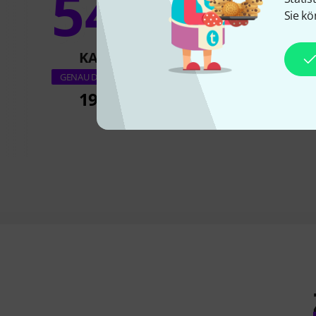
54%
15
Sie kö
KAUFTEN
KAUFTE
Thomann Port
GENAU DIESES PRODUKT
Mandolin 2
199 CHF
253 CH