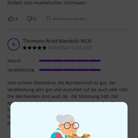
Einfach zum musikalischen Schmusen.
6
0
BEWERTUNG MELDEN
Thomann Artist Mandolin WLN
K
Kratochwil 02.07.2021
Sound
Verarbeitung
Sehr schöne Mandoline, die Bundreinheit ist gut, die
Verarbeitung sehr gut und aussehen tut sie auch sehr nett.
Die Mechaniken sind auch ok - die Stimmung hält. Der
Klang ist sehr fein - für zuhaue grade perfekt. Den Steg
habe ich minimal abgeschliffen, weil er doch ein wenig zu
hoch war.
Den Preis finde ich angemessen.