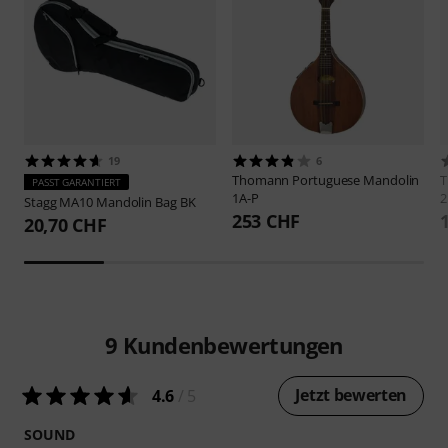
19
6
Thomann
Portuguese Mandolin
PASST GARANTIERT
1A-P
2
Stagg
MA10 Mandolin Bag BK
253 CHF
20,70 CHF
9
Kundenbewertungen
Jetzt bewerten
4.6
/ 5
SOUND