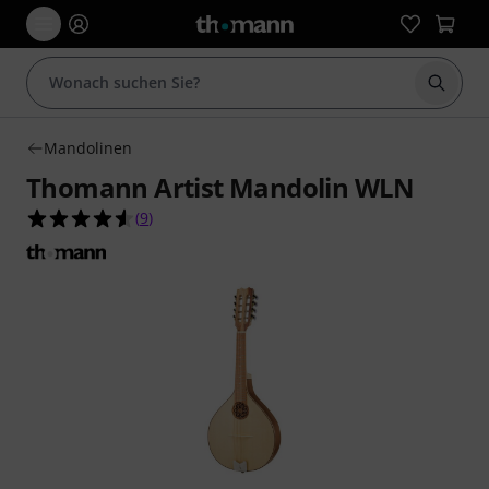
Suche 
Mandolinen
Thomann Artist Mandolin WLN
4.6 von 5 Sternen aus 9 Kundenbewertungen
(
9
)