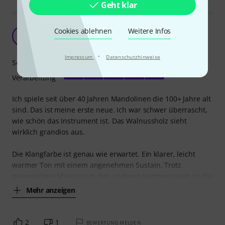
Geht klar
Wunderschönes Instrument
Cookies ablehnen
Weitere Infos
T
Terton 01.11.2022
·
Impressum
Datenschutzhinweise
Sound
Verarbeitung
Ich spiele seit über 40 Jahren Mandolinen die 100+ Jahre alt
sind. Das ist meine erste neue. Ich war schwer überrascht,
wie schön das Instrument ist. Das Walnussholz sieht
wirklich grandios aus.
Die Klangfarbe ist genau wie erwartet. Ein klarer, leicht
warmer Ton mit einem angenehmen Sustain. Trotz
gegenteiliger Meinung in den anderen Kommentaren ist die
Mehr anzeigen
2
1
BEWERTUNG MELDEN