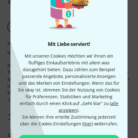
3
0
BEWERTUNG MELDEN
Empfehlenswert
T
Teftie 10.10.2024
Sound
Mit Liebe serviert!
Verarbeitung
Mit unseren Cookies möchten wir Ihnen ein
fluffiges Einkaufserlebnis mit allem was
Die Mandoline habe ich vor etwa 2 Monaten in der
dazugehört bieten. Dazu zählen zum Beispiel
Thomann-Niederlassung ausprobiert und gekauft. Seitdem
passende Angebote, personalisierte Anzeigen
spiele ich mehrmals in der Woche darauf. Vergleichen kann
und das Merken von Einstellungen. Wenn das für
ich sie nur mit meiner alten Klingenthaler Flachmandoline,
Sie okay ist, stimmen Sie der Nutzung von Cookies
einer „Sperrholzschachtel“. Meine neue, in Portugal
für Präferenzen, Statistiken und Marketing
angefertigte Thomann-Mandoline ist eine deutliche
einfach durch einen Klick auf „Geht klar“ zu (
alle
Verbesserung gegenüber dem alten Schätzchen.
anzeigen
).
Mehr anzeigen
Sie können Ihre erteilte Zustimmung jederzeit
über die Cookie-Einstellungen (
hier
) widerrufen.
0
0
BEWERTUNG MELDEN