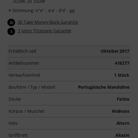
.023W, 2x .032W
Stimmung: e''e'' - a'a' - d'd' - gg
30 Tage Money-Back-Garantie
30
3 Jahre Thomann Garantie
3
Erhältlich seit
Oktober 2017
Artikelnummer
418277
Verkaufseinheit
1 Stück
Bauform / Typ / Modell
Portugisische Mandoline
Decke
Fichte
Korpus / Muschel
Walnuss
Hals
Ahorn
Griffbrett
Akazie