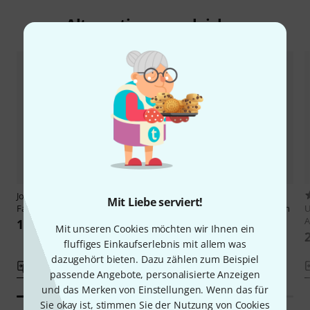
Alternativen vergleichen
Johannes Bornmann
Quantz
1
Mit Liebe serviert!
Fantasien und Capricen
Heinrichshofen Verlag
Verzieren
U
leicht gemacht
A
18,20 CHF
Mit unseren Cookies möchten wir Ihnen ein
19,70 CHF
fluffiges Einkaufserlebnis mit allem was
dazugehört bieten. Dazu zählen zum Beispiel
Vergleichen
Vergleichen
passende Angebote, personalisierte Anzeigen
und das Merken von Einstellungen. Wenn das für
Sie okay ist, stimmen Sie der Nutzung von Cookies