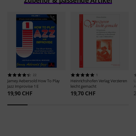
Zubehör & passende Artikel
22
1
Jamey Aebersold
How To Play
Heinrichshofen Verlag
Verzieren
U
Jazz Improvise 1 E
leicht gemacht
A
19,90 CHF
19,70 CHF