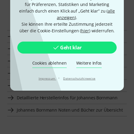
für Präferenzen, Statistiken und Marketing
einfach durch einen Klick auf „Geht klar“ zu (
alle
Smart Navigator
anzeigen
).
Sie können Ihre erteilte Zustimmung jederzeit
über die Cookie-Einstellungen (
hier
) widerrufen.
Zur Kategorie Weiterführende Literatur für Blockflöte
Geht klar
Zur Kategorie Weiterführende Literatur für Querflöte
Zur Kategorie Noten für Querflöte
Cookies ablehnen
Weitere Infos
Zur Kategorie Noten für Blasinstrumente
·
Impressum
Datenschutzhinweise
Zur Kategorie Noten und Bücher
Detaillierte Herstellerinfos für Johannes Bornmann
Johannes Bornmann Noten und Bücher zur Übersicht