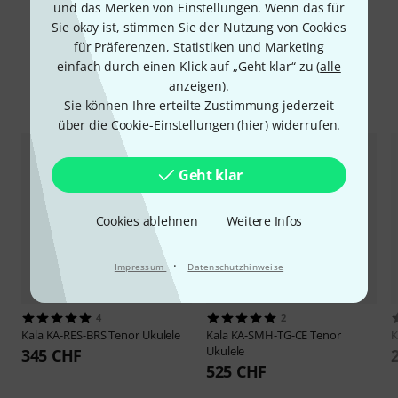
und das Merken von Einstellungen. Wenn das für
Sie okay ist, stimmen Sie der Nutzung von Cookies
für Präferenzen, Statistiken und Marketing
einfach durch einen Klick auf „Geht klar“ zu (
alle
anzeigen
).
Alternativen vergleichen
Sie können Ihre erteilte Zustimmung jederzeit
über die Cookie-Einstellungen (
hier
) widerrufen.
Geht klar
Cookies ablehnen
Weitere Infos
·
Impressum
Datenschutzhinweise
4
2
Kala
KA-RES-BRS Tenor Ukulele
Kala
KA-SMH-TG-CE Tenor
K
Ukulele
345 CHF
525 CHF