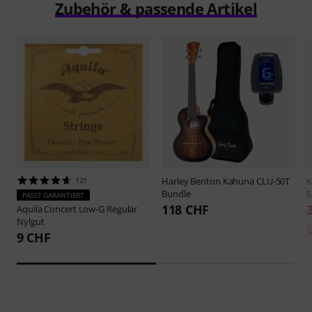
Zubehör & passende Artikel
121
Harley Benton
Kahuna CLU-50T
K
Bundle
S
PASST GARANTIERT
118 CHF
Aquila
Concert Low-G Regular
Nylgut
9 CHF