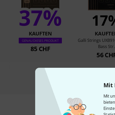
37%
17
KAUFTEN
KAUFTE
Galli Strings UXB9
GENAU DIESES PRODUKT
Bass Str.
85 CHF
56 CH
Mit 
Mit un
biete
Einste
Statis