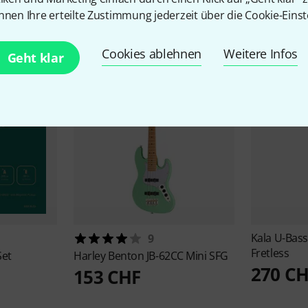
Zubehör & passende Artike
nnen Ihre erteilte Zustimmung jederzeit über die Cookie-Einst
Cookies ablehnen
Weitere Infos
Geht klar
Kala
U-Bass
9
Fretless
Set
Harley Benton
JB-62CC Mini SFG
270 C
153 CHF