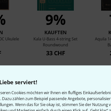
%
9%
N
KAUFTEN
10C Ukulele
Kala U-Bass 4-string Set
Aquila 
Roundwound
B
F
33 CHF
Vergleichen
Liebe serviert!
seren Cookies möchten wir Ihnen ein fluffiges Einkaufserlebn
n. Dazu zählen zum Beispiel passende Angebote, personalisie
llungen. Wenn das für Sie okay ist, stimmen Sie der Nutzung 
tiken und Marketing einfach durch einen Klick auf „Geht klar“ z