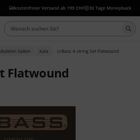
kostenfreier Versand ab 199 CHF
30 Tage Moneyback
Such
Ukulelen Saiten
Kala
U-Bass 4-string Set Flatwound
et Flatwound
wertungen