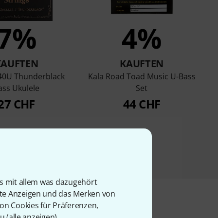
7%
4%
KAUFTEN
KAUFTEN
140U Thunderblack
Kala Road Toad Music U-Bass
ass Ukulele
Set
27 CHF
44 CHF
is mit allem was dazugehört
rte Anzeigen und das Merken von
von Cookies für Präferenzen,
u (
alle anzeigen
).