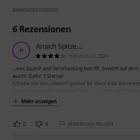
Bewertungsrichtlinien
6
Rezensionen
Ansich Spitze....
H
HaFux 05.07.2024
...was Sound und Verarbeitung betrifft. Sowohl auf dem 
wucht. Dafür 5 Sterne!
Schade nur das, obwohl speziell für diese Kala Bässe ent
Intonation korrekt erreichen lässt... da setzt der Endans
Mehr anzeigen
0
0
BEWERTUNG MELDEN