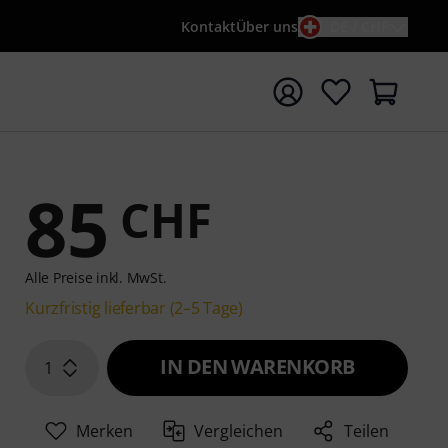
Kontakt
Über uns
DE / CHF
e mit Suchwort {searchTerm} starten
85
CHF
Alle Preise inkl. MwSt.
Kurzfristig lieferbar (2–5 Tage)
IN DEN WARENKORB
1
Merken
Vergleichen
Teilen