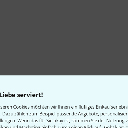
Liebe serviert!
Artikelnummer
591119
seren Cookies möchten wir Ihnen ein fluffiges Einkaufserlebn
Bestückung (gerundet)
1x 5", 1x 1"
n. Dazu zählen zum Beispiel passende Angebote, personalisie
llungen. Wenn das für Sie okay ist, stimmen Sie der Nutzung 
Magnetische Abschirmung
Nein
tiken und Marketing einfach durch einen Klick auf „Geht klar“ z