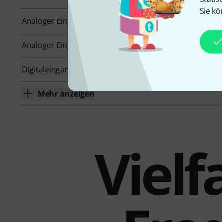
Sie kö
Analoger Eingang XLR
Ja
Analoger Eingang Miniklinke
Nein
Digitaleingang
Nein
Mehr anzeigen
Vielf