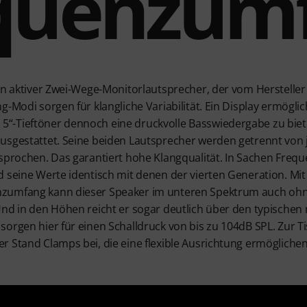
quenzum
ein aktiver Zwei-Wege-Monitorlautsprecher, der vom Hersteller
g-Modi sorgen für klangliche Variabilität. Ein Display ermögl
-Tieftöner dennoch eine druckvolle Basswiedergabe zu biete
usgestattet. Seine beiden Lautsprecher werden getrennt von j
esprochen. Das garantiert hohe Klangqualität. In Sachen Freq
d seine Werte identisch mit denen der vierten Generation. Mi
nzumfang kann dieser Speaker im unteren Spektrum auch oh
Und in den Höhen reicht er sogar deutlich über den typische
sorgen hier für einen Schalldruck von bis zu 104dB SPL. Zur 
 Stand Clamps bei, die eine flexible Ausrichtung ermöglichen