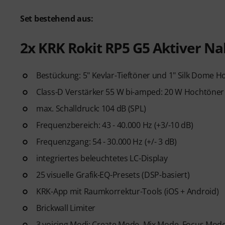
Set bestehend aus:
2x KRK Rokit RP5 G5 Aktiver N
Bestückung: 5" Kevlar-Tieftöner und 1" Silk Dome 
Class-D Verstärker 55 W bi-amped: 20 W Hochtöner
max. Schalldruck: 104 dB (SPL)
Frequenzbereich: 43 - 40.000 Hz (+3/-10 dB)
Frequenzgang: 54 - 30.000 Hz (+/- 3 dB)
integriertes beleuchtetes LC-Display
25 visuelle Grafik-EQ-Presets (DSP-basiert)
KRK-App mit Raumkorrektur-Tools (iOS + Android)
Brickwall Limiter
3 voicing Modi: Create Mode, Mix Mode, Focus Mod