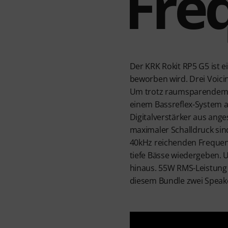
Fre
Der KRK Rokit RP5 G5 ist 
beworben wird. Drei Voicin
Um trotz raumsparendem 5“
einem Bassreflex-System a
Digitalverstärker aus ang
maximaler Schalldruck sin
40kHz reichenden Freque
tiefe Bässe wiedergeben. 
hinaus. 55W RMS-Leistung 
diesem Bundle zwei Speaker