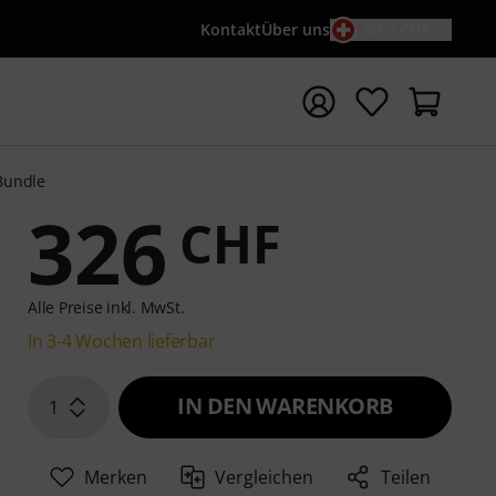
Kontakt
Über uns
DE / CHF
e mit Suchwort {searchTerm} starten
Bundle
326
CHF
Alle Preise inkl. MwSt.
In 3-4 Wochen lieferbar
IN DEN WARENKORB
1
Merken
Vergleichen
Teilen