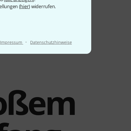
ellungen (
hier
) widerrufen.
·
Impressum
Datenschutzhinweise
großem