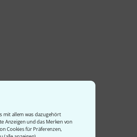
is mit allem was dazugehört
rte Anzeigen und das Merken von
von Cookies für Präferenzen,
u (
alle anzeigen
).