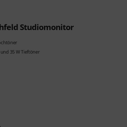
ahfeld Studiomonitor
Hochtöner
 und 35 W Tieftöner
e