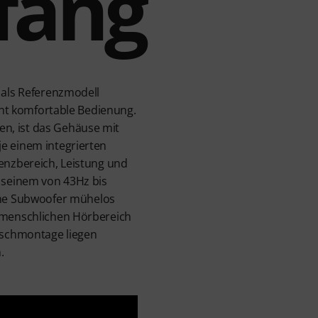
fang
 als Referenzmodell
icht komfortable Bedienung.
n, ist das Gehäuse mit
e einem integrierten
uenzbereich, Leistung und
t seinem von 43Hz bis
ne Subwoofer mühelos
n menschlichen Hörbereich
Tischmontage liegen
.