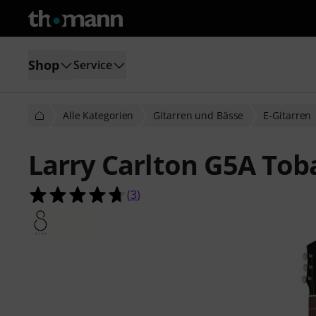
Shop
Service
Alle Kategorien
Gitarren und Bässe
E-Gitarren
Larry Carlton G5A Tob
4.7 von 5 Sternen aus 3 Kundenbe
(
3
)