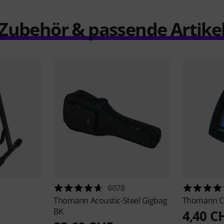
Zubehör & passende Artike
1
6078
Thomann
Acoustic-Steel Gigbag
Thomann
C
BK
4,40 C