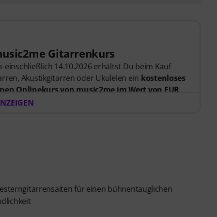
music2me Gitarrenkurs
 einschließlich 14.10.2026 erhältst Du beim Kauf
rren, Akustikgitarren oder Ukulelen ein
kostenloses
nen Onlinekurs von music2me im Wert von EUR
er Bestellung bekommst du den Freischaltcode
NZEIGEN
endet. Das music2me Abo endet nach Ablauf
rtal für Musik mit einem pädagogischen Konzept von
gezeichnet mit dem deutschen Bildungs-Award
Learning Instrumentalunterricht”! Mit über 400
nfänger und Fortgeschrittene – von Pop, Rock und
 persönlichem Support per Chat, Noten zum
terngitarrensaiten für einen bühnentauglichen
m Videoplayer mit Übungsfunktion, Zeitlupe und
dlichkeit