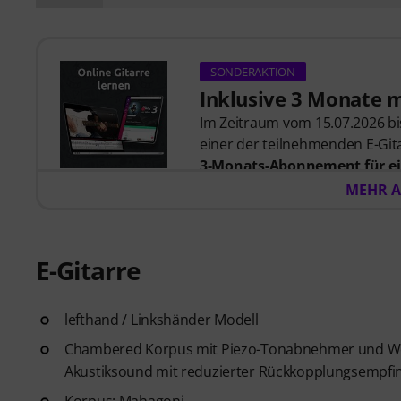
SONDERAKTION
Inklusive 3 Monate 
Im Zeitraum vom 15.07.2026 bis
einer der teilnehmenden E-Gita
3-Monats-Abonnement für ei
57,00
. Nach dem Versand dein
MEHR A
automatisch per E-Mail zuges
automatisch.
Music2Me, dein Online-Lernpo
E-Gitarre
studierten Musiklehrern. Aus
2025/2026 in der Kategorie “E-
Gitarren Videolektionen für A
lefthand / Linkshänder Modell
Blues bis Metal und mehr. Mit
Chambered Korpus mit Piezo-Tonabnehmer und Wes
Ausdrucken sowie intelligente
Akustiksound mit reduzierter Rückkopplungsempfin
weitere Features.