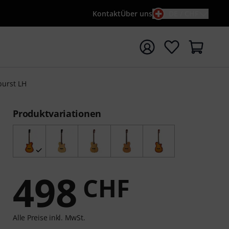
Kontakt
Über uns
DE / CHF
e mit Suchwort {searchTerm} starten
urst LH
Produktvariationen
498
CHF
Alle Preise inkl. MwSt.