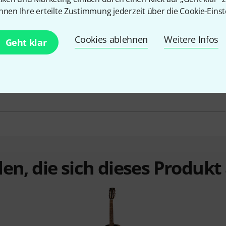
Mensur
648 mm
nnen Ihre erteilte Zustimmung jederzeit über die Cookie-Einst
Tonabnehmerbestückung
Keine
Cookies ablehnen
Weitere Infos
Geht klar
Inkl. Koffer
Nein
en, die sich dieses Produk