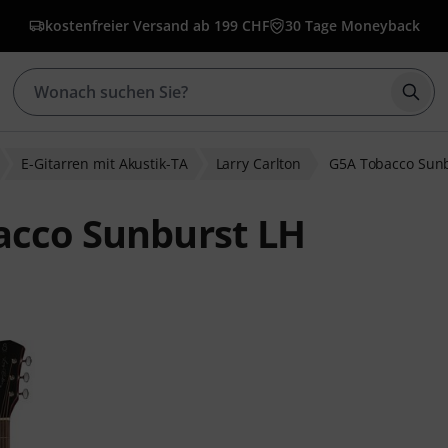
kostenfreier Versand ab 199 CHF
30 Tage Moneyback
Such
E-Gitarren mit Akustik-TA
Larry Carlton
G5A Tobacco Sunb
acco Sunburst LH
wertungen