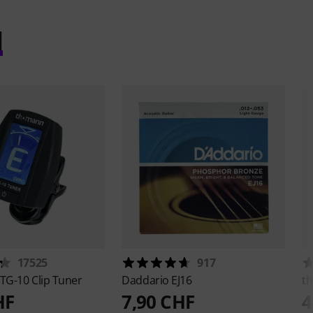
l
17525
917
TG-10 Clip Tuner
Daddario
EJ16
th
HF
7,90 CHF
4