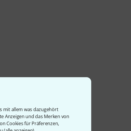
is mit allem was dazugehört
rte Anzeigen und das Merken von
von Cookies für Präferenzen,
u (
alle anzeigen
).