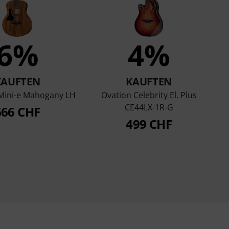
6%
4%
KAUFTEN
KAUFTEN
 Mini-e Mahogany LH
Ovation Celebrity El. Plus
CE44LX-1R-G
666 CHF
499 CHF