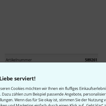
Artikelnummer
589261
Form
Acousticaster
Liebe serviert!
Korpus
Mahagoni
seren Cookies möchten wir Ihnen ein fluffiges Einkaufserlebn
n. Dazu zählen zum Beispiel passende Angebote, personalisie
Griffbrett
Palisander
llungen. Wenn das für Sie okay ist, stimmen Sie der Nutzung 
tiken und Marketing einfach durch einen Klick auf „Geht klar“ z