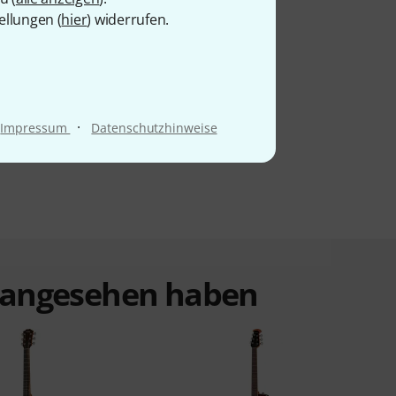
ellungen (
hier
) widerrufen.
·
Impressum
Datenschutzhinweise
t angesehen haben