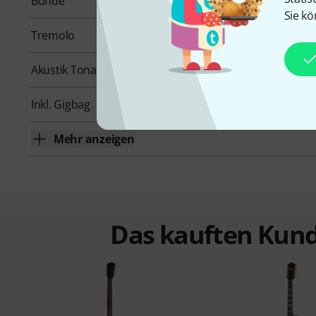
Bünde
22
Sie kö
Tremolo
Nein
Akustik Tonabnehmer
Piezo
Inkl. Gigbag
Nein
Mehr anzeigen
Das kauften Kund