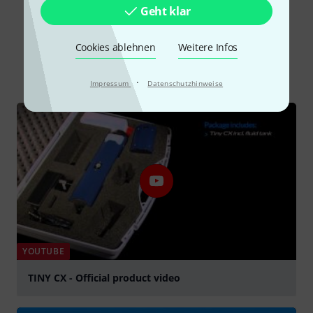
Geht klar
Schon gewusst?
Cookies ablehnen
Weitere Infos
Alle
Videos
Ratgeber
·
Impressum
Datenschutzhinweise
YOUTUBE
TINY CX - Official product video
abspielen