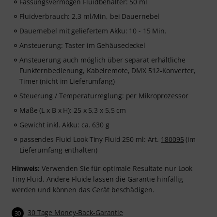
Fassungsvermögen Fluidbehälter: 50 ml
Fluidverbrauch: 2,3 ml/Min, bei Dauernebel
Dauernebel mit geliefertem Akku: 10 - 15 Min.
Ansteuerung: Taster im Gehäusedeckel
Ansteuerung auch möglich über separat erhältliche
Funkfernbedienung, Kabelremote, DMX 512-Konverter,
Timer (nicht im Lieferumfang)
Steuerung / Temperaturreglung: per Mikroprozessor
Maße (L x B x H): 25 x 5,3 x 5,5 cm
Gewicht inkl. Akku: ca. 630 g
passendes Fluid Look Tiny Fluid 250 ml: Art.
180095
(im
Lieferumfang enthalten)
Hinweis:
Verwenden Sie für optimale Resultate nur Look
Tiny Fluid. Andere Fluide lassen die Garantie hinfällig
werden und können das Gerät beschädigen.
30 Tage Money-Back-Garantie
30