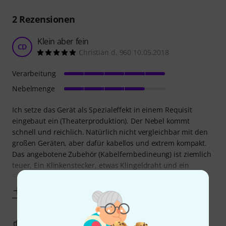
2
Rezensionen
Klein aber fein
CD
Christian d. 960 10.05.2018
Verarbeitung
Nebelmenge
Ich setze das Gerät als Spezialeffekt in einem Requisit
eingebaut ein (Theaterproduktion). Der Nebel kommt
schnell und reichlich. Natürlich nicht vergleichbar mit den
großen Geräten, aber dafür kabellos und extrem kompakt.
Das angebotene Zubehör (Kabelfernbedineung) ist ziemlich
teuer, Ein Klinkenstecker, etwas Klingeldraht und ein
Schalter/Taster nach Wahl tun es
Mehr anzeigen
2
0
BEWERTUNG MELDEN