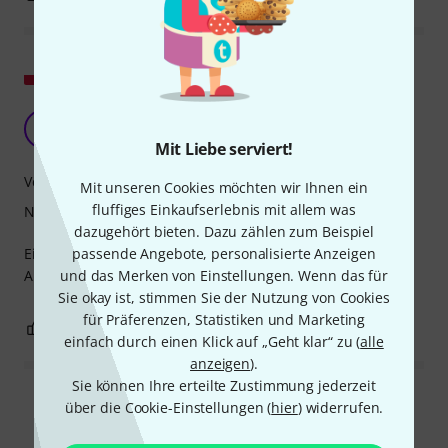
Original zeigen
Power Tiny CX
SD
Szczelny D 04.10.2024
Mit Liebe serviert!
Verarbeitung
Mit unseren Cookies möchten wir Ihnen ein
fluffiges Einkaufserlebnis mit allem was
Nebelmenge
dazugehört bieten. Dazu zählen zum Beispiel
Ein sehr praktischer, handlicher Räucherapparat. Kurze
passende Angebote, personalisierte Anzeigen
Aufwärmzeit.
und das Merken von Einstellungen. Wenn das für
Sie okay ist, stimmen Sie der Nutzung von Cookies
für Präferenzen, Statistiken und Marketing
0
0
BEWERTUNG MELDEN
einfach durch einen Klick auf „Geht klar“ zu (
alle
anzeigen
).
Sie können Ihre erteilte Zustimmung jederzeit
Alle Bewertungen lesen
über die Cookie-Einstellungen (
hier
) widerrufen.