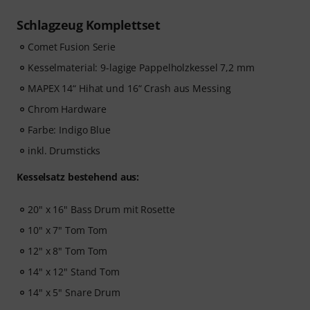
Drums
– völlig kostenlos! Der Freischaltcode zur App
wird Dir automatisch per E-Mail zugeschickt.
Schlagzeug Komplettset
Comet Fusion Serie
Kesselmaterial: 9-lagige Pappelholzkessel 7,2 mm
MAPEX 14“ Hihat und 16“ Crash aus Messing
Chrom Hardware
Farbe: Indigo Blue
inkl. Drumsticks
Kesselsatz bestehend aus:
20" x 16" Bass Drum mit Rosette
10" x 7" Tom Tom
12" x 8" Tom Tom
14" x 12" Stand Tom
14" x 5" Snare Drum