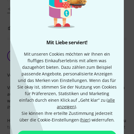
One notable aspect of the Maxell M9V
Mehr anzeigen
0
0
BEWERTUNG MELDEN
Mit Liebe serviert!
Tonales Klangwunder und Upgrade für jedes
Mit unseren Cookies möchten wir Ihnen ein
Effektgerät
D
fluffiges Einkaufserlebnis mit allem was
DerMatze 20.08.2019
dazugehört bieten. Dazu zählen zum Beispiel
passende Angebote, personalisierte Anzeigen
Verarbeitung
und das Merken von Einstellungen. Wenn das für
Sie okay ist, stimmen Sie der Nutzung von Cookies
Viele Menschen kommen nicht umhin, ihren Sparwahnsinn
für Präferenzen, Statistiken und Marketing
auch ihren Effektgeräten aufdrücken zu müssen - so
einfach durch einen Klick auf „Geht klar“ zu (
alle
werden billigste Discounter-Batterien verwendet, die in
anzeigen
).
ihrer Haltbarkeit doch nur sehr eingeschränkt sind.
Sie können Ihre erteilte Zustimmung jederzeit
über die Cookie-Einstellungen (
hier
) widerrufen.
Hier haben wir es mit einem Ausnahmetalent an Batterie zu
tun. Die Lackierung wurde rundum sorgfältigst aufgebracht
und weist keine Nasen o.Ä.