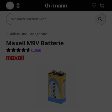
Suche 
Akkus und Ladegeräte
Maxell M9V Batterie
4.7 von 5 Sternen aus 1304 Kundenbewertunge
(
1304
)