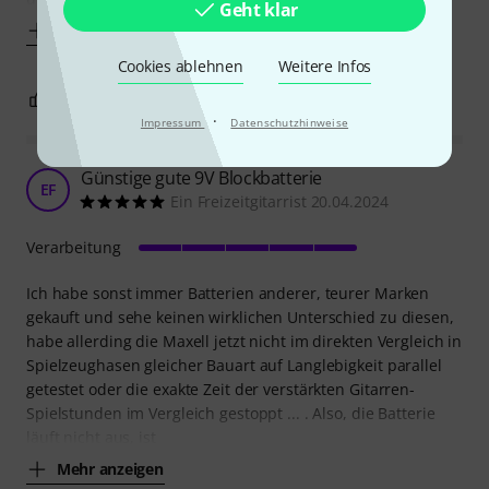
Geht klar
Mehr anzeigen
Cookies ablehnen
Weitere Infos
17
5
BEWERTUNG MELDEN
·
Impressum
Datenschutzhinweise
Günstige gute 9V Blockbatterie
EF
Ein Freizeitgitarrist 20.04.2024
Verarbeitung
Ich habe sonst immer Batterien anderer, teurer Marken
gekauft und sehe keinen wirklichen Unterschied zu diesen,
habe allerding die Maxell jetzt nicht im direkten Vergleich in
Spielzeughasen gleicher Bauart auf Langlebigkeit parallel
getestet oder die exakte Zeit der verstärkten Gitarren-
Spielstunden im Vergleich gestoppt ... . Also, die Batterie
läuft nicht aus, ist
Mehr anzeigen