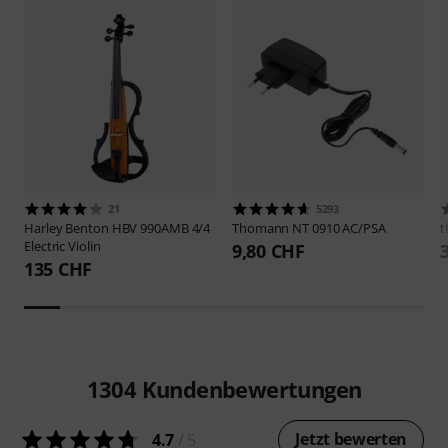
21
5293
Harley Benton
HBV 990AMB 4/4
Thomann
NT 0910 AC/PSA
t
Electric Violin
9,80 CHF
135 CHF
1304
Kundenbewertungen
Jetzt bewerten
4.7
/ 5