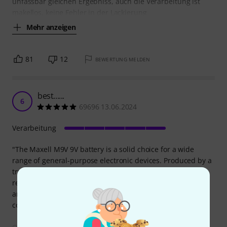
unfassbar gleichen Ergebniss, auch die Verarbeitung ist
makellos, keine Fehler in der Lackierung
Mehr anzeigen
81
12
BEWERTUNG MELDEN
best......
6
69696 13.06.2024
Verarbeitung
"The Maxell M9V 9V battery is a solid choice for a wide
range of general-purpose electronic devices. Produced by a
trusted brand, Maxell, this battery offers remarkable
reliability and decent lifespan. With quality construction
and advanced technology, it is capable of providing
constant and stable power for your devices.