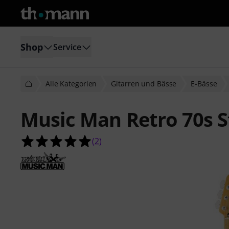
Shop
Service
Alle Kategorien
Gitarren und Bässe
E-Bässe
Music Man Retro 70s 
5.0 von 5 Sternen aus 2 Kundenbe
(
2
)