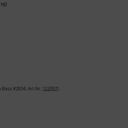
teg)
 Bass #2834, Art.Nr.
122057
)