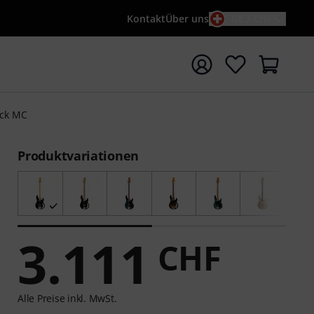
Kontakt
Über uns
DE / CHF
e mit Suchwort {searchTerm} starten
ack MC
Produktvariationen
3.111
CHF
Alle Preise inkl. MwSt.