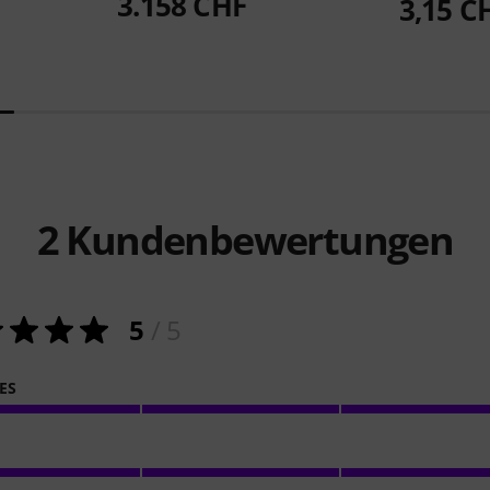
3.158 CHF
3,15 C
2
Kundenbewertungen
5
/ 5
ES