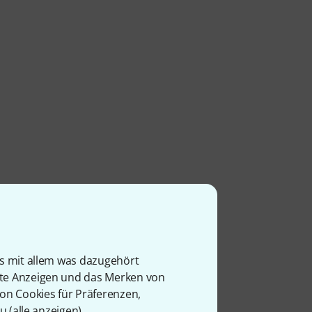
is mit allem was dazugehört
rte Anzeigen und das Merken von
von Cookies für Präferenzen,
u (
alle anzeigen
).