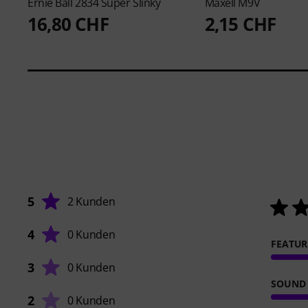
Ernie Ball
2834 Super Slinky
Maxell
M9V
16,80 CHF
2,15 CHF
5
2 Kunden
4
0 Kunden
FEATUR
3
0 Kunden
SOUND
2
0 Kunden