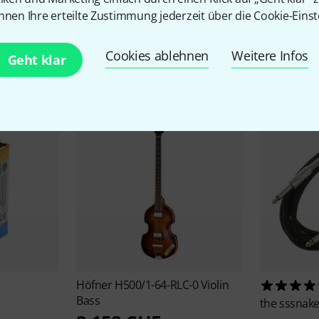
nnen Ihre erteilte Zustimmung jederzeit über die Cookie-Einst
Zubehör & passende Artike
Cookies ablehnen
Weitere Infos
Geht klar
Höfner
H500/1-64-RLC-0 Violin
Bass
the sssnak