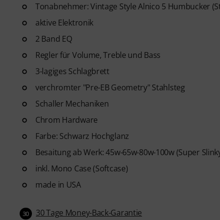
Tonabnehmer: Vintage Style Alnico 5 Humbucker (S
aktive Elektronik
2 Band EQ
Regler für Volume, Treble und Bass
3-lagiges Schlagbrett
verchromter "Pre-EB Geometry" Stahlsteg
Schaller Mechaniken
Chrom Hardware
Farbe: Schwarz Hochglanz
Besaitung ab Werk: 45w-65w-80w-100w (Super Slinky
inkl. Mono Case (Softcase)
made in USA
30 Tage Money-Back-Garantie
30