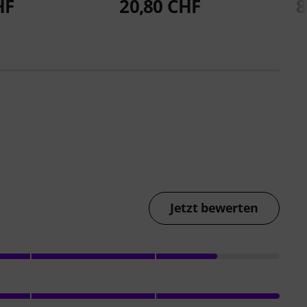
HF
20,80 CHF
8
Jetzt bewerten