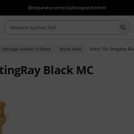
Reparaturservice
Zahlungssicherheit
Such
Sonstige 4-Saiter E-Bässe
Music Man
Retro 70s StingRay Bl
StingRay Black MC
wertungen