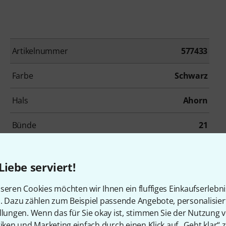
Artikelnummer
577433
Farbe
Schwarz
Hals
Ahorn
Bünde
21
Tonabnehmerbestückung
H
Liebe serviert!
Inkl. Koffer
Nein
seren Cookies möchten wir Ihnen ein fluffiges Einkaufserlebn
n. Dazu zählen zum Beispiel passende Angebote, personalisie
llungen. Wenn das für Sie okay ist, stimmen Sie der Nutzung 
tiken und Marketing einfach durch einen Klick auf „Geht klar“ z