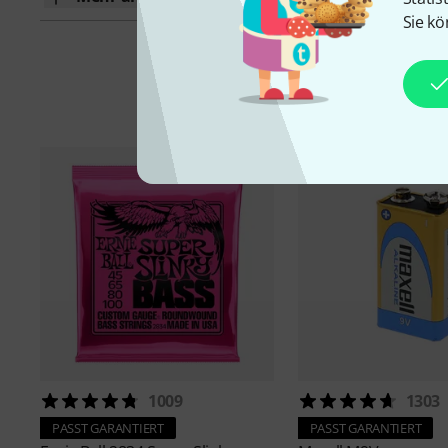
Sie kö
1009
1303
PASST GARANTIERT
PASST GARANTIERT